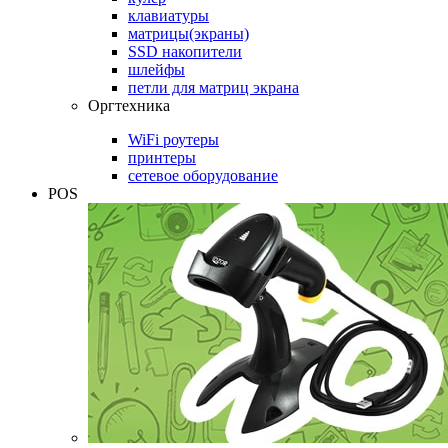
клавиатуры
матрицы(экраны)
SSD накопители
шлейфы
петли для матриц экрана
Оргтехника
WiFi роутеры
принтеры
сетевое оборудование
POS