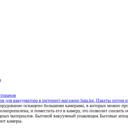
я
сторанов
в для вакууматора в интернет-магазине bata.kg. Пакеты оптом и
орудование оснащено большими камерами, в которых можно прои
липропилена, и поместить его в камеру, это позволит снизить об
сходных материалов. Бытовой вакуумный упаковщик Бытовые апп
еют камеры.