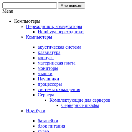
Menu
Компьютеры
Переходники, коммутаторы
Hdmi vga переходники
Компьютеры
акустическая система
клавиатура
корпуса
материнская плата
мониторы
мышки
Наушники
процессоры
системы охлаждения
Сервера
Комплектующие для серверов
Серверные шкафы
Ноутбуки
батарейки
блок питания
кулер