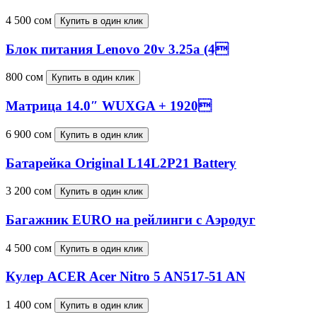
4 500
сом
Купить в один клик
Блок питания Lenovo 20v 3.25a (4
800
сом
Купить в один клик
Матрица 14.0″ WUXGA + 1920
6 900
сом
Купить в один клик
Батарейка Original L14L2P21 Battery
3 200
сом
Купить в один клик
Багажник EURO на рейлинги c Аэродуг
4 500
сом
Купить в один клик
Кулер ACER Acer Nitro 5 AN517-51 AN
1 400
сом
Купить в один клик