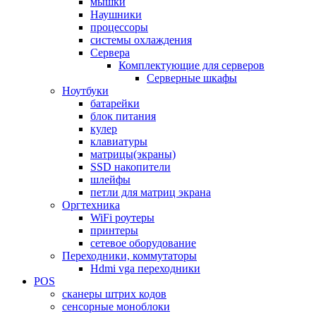
мышки
Наушники
процессоры
системы охлаждения
Сервера
Комплектующие для серверов
Серверные шкафы
Ноутбуки
батарейки
блок питания
кулер
клавиатуры
матрицы(экраны)
SSD накопители
шлейфы
петли для матриц экрана
Оргтехника
WiFi роутеры
принтеры
сетевое оборудование
Переходники, коммутаторы
Hdmi vga переходники
POS
сканеры штрих кодов
сенсорные моноблоки