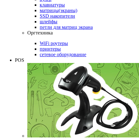
клавиатуры
матрицы(экраны)
SSD накопители
шлейфы
петли для матриц экрана
Оргтехника
WiFi роутеры
принтеры
сетевое оборудование
POS