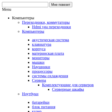
Menu
Компьютеры
Переходники, коммутаторы
Hdmi vga переходники
Компьютеры
акустическая система
клавиатура
корпуса
материнская плата
мониторы
мышки
Наушники
процессоры
системы охлаждения
Сервера
Комплектующие для серверов
Серверные шкафы
Ноутбуки
батарейки
блок питания
кулер