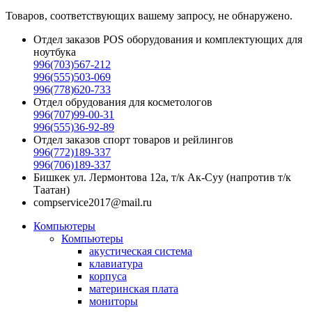
Товаров, соответствующих вашему запросу, не обнаружено.
Отдел заказов POS оборудования и комплектующих для
ноутбука
996(703)567-212
996(555)503-069
996(778)620-733
Отдел обрудования для косметологов
996(707)99-00-31
996(555)36-92-89
Отдел заказов спорт товаров и рейлингов
996(772)189-337
996(706)189-337
Бишкек ул. Лермонтова 12а, т/к Ак-Суу (напротив т/к
Таатан)
compservice2017@mail.ru
Компьютеры
Компьютеры
акустическая система
клавиатура
корпуса
материнская плата
мониторы