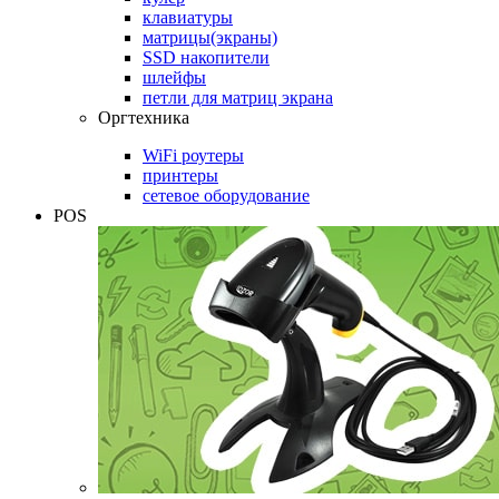
клавиатуры
матрицы(экраны)
SSD накопители
шлейфы
петли для матриц экрана
Оргтехника
WiFi роутеры
принтеры
сетевое оборудование
POS