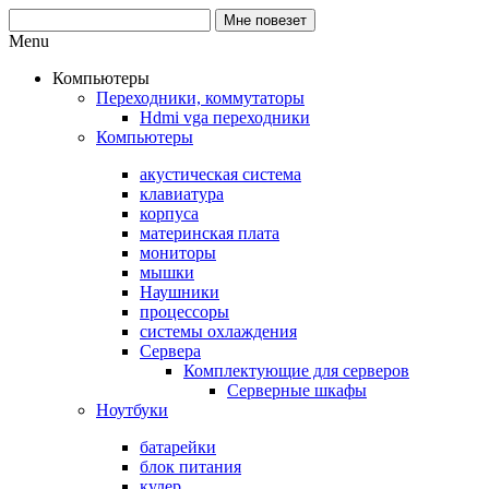
Menu
Компьютеры
Переходники, коммутаторы
Hdmi vga переходники
Компьютеры
акустическая система
клавиатура
корпуса
материнская плата
мониторы
мышки
Наушники
процессоры
системы охлаждения
Сервера
Комплектующие для серверов
Серверные шкафы
Ноутбуки
батарейки
блок питания
кулер