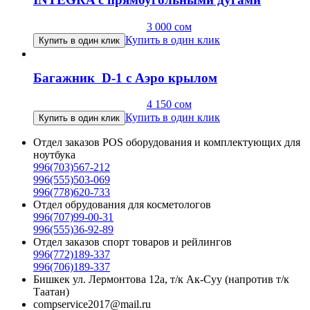
3 000
сом
Купить в один клик
Купить в один клик
Багажник D-1 с Аэро крылом
4 150
сом
Купить в один клик
Купить в один клик
Отдел заказов POS оборудования и комплектующих для
ноутбука
996(703)567-212
996(555)503-069
996(778)620-733
Отдел обрудования для косметологов
996(707)99-00-31
996(555)36-92-89
Отдел заказов спорт товаров и рейлингов
996(772)189-337
996(706)189-337
Бишкек ул. Лермонтова 12а, т/к Ак-Суу (напротив т/к
Таатан)
compservice2017@mail.ru