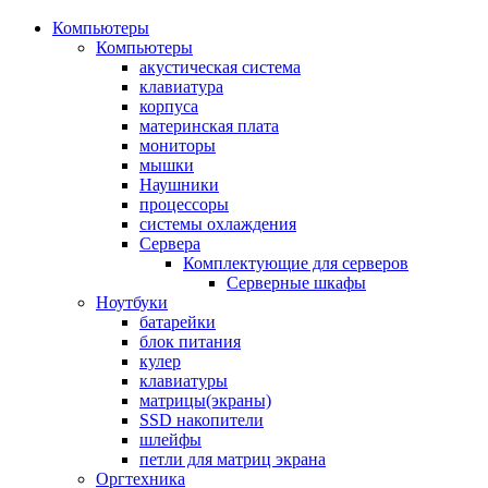
Компьютеры
Компьютеры
акустическая система
клавиатура
корпуса
материнская плата
мониторы
мышки
Наушники
процессоры
системы охлаждения
Сервера
Комплектующие для серверов
Серверные шкафы
Ноутбуки
батарейки
блок питания
кулер
клавиатуры
матрицы(экраны)
SSD накопители
шлейфы
петли для матриц экрана
Оргтехника