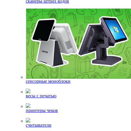
сканеры штрих кодов
сенсорные моноблоки
весы с печатью
принтеры чеков
считыватели