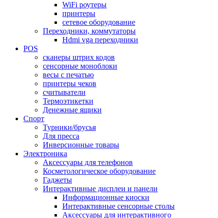
WiFi роутеры
принтеры
сетевое оборудование
Переходники, коммутаторы
Hdmi vga переходники
POS
сканеры штрих кодов
сенсорные моноблоки
весы с печатью
принтеры чеков
считыватели
Термоэтикетки
Денежные ящики
Спорт
Турники/брусья
Для пресса
Инверсионные товары
Электроника
Аксессуары для телефонов
Косметологическое оборудование
Гаджеты
Интерактивные дисплеи и панели
Информационные киоски
Интерактивные сенсорные столы
Аксессуары для интерактивного