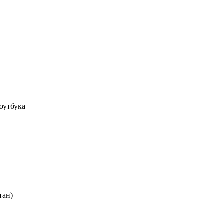
оутбука
тан)