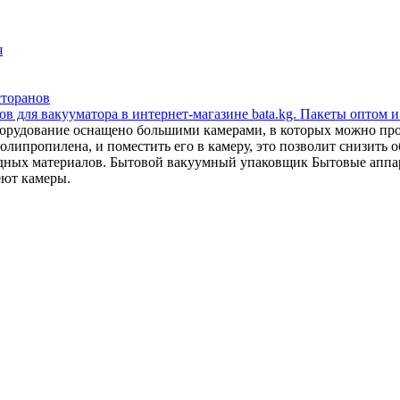
я
сторанов
в для вакууматора в интернет-магазине bata.kg. Пакеты оптом и
орудование оснащено большими камерами, в которых можно прои
липропилена, и поместить его в камеру, это позволит снизить об
сходных материалов. Бытовой вакуумный упаковщик Бытовые апп
еют камеры.