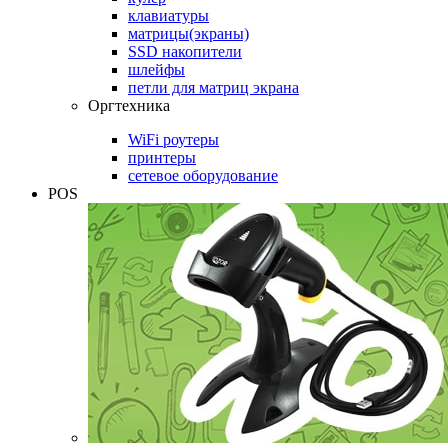
клавиатуры
матрицы(экраны)
SSD накопители
шлейфы
петли для матриц экрана
Оргтехника
WiFi роутеры
принтеры
сетевое оборудование
POS