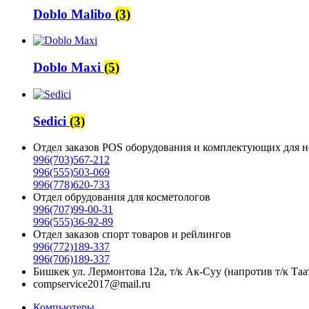
Doblo Malibo
(3)
Doblo Maxi
(5)
Sedici
(3)
Отдел заказов POS оборудования и комплектующих для н
996(703)567-212
996(555)503-069
996(778)620-733
Отдел обрудования для косметологов
996(707)99-00-31
996(555)36-92-89
Отдел заказов спорт товаров и рейлингов
996(772)189-337
996(706)189-337
Бишкек ул. Лермонтова 12а, т/к Ак-Суу (напротив т/к Таа
compservice2017@mail.ru
Компьютеры