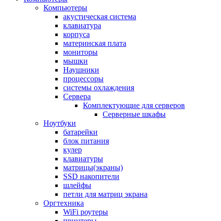
Компьютеры
акустическая система
клавиатура
корпуса
материнская плата
мониторы
мышки
Наушники
процессоры
системы охлаждения
Сервера
Комплектующие для серверов
Серверные шкафы
Ноутбуки
батарейки
блок питания
кулер
клавиатуры
матрицы(экраны)
SSD накопители
шлейфы
петли для матриц экрана
Оргтехника
WiFi роутеры
принтеры