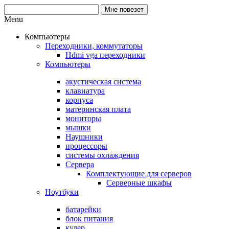
Menu
Компьютеры
Переходники, коммутаторы
Hdmi vga переходники
Компьютеры
акустическая система
клавиатура
корпуса
материнская плата
мониторы
мышки
Наушники
процессоры
системы охлаждения
Сервера
Комплектующие для серверов
Серверные шкафы
Ноутбуки
батарейки
блок питания
кулер