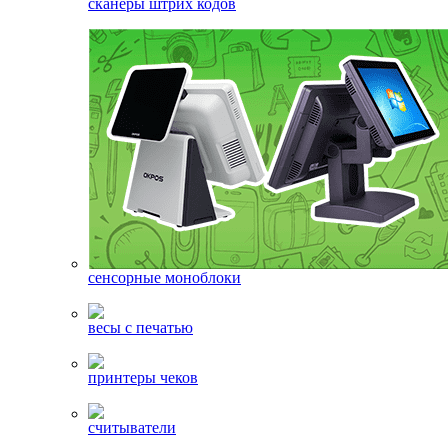
сканеры штрих кодов
сенсорные моноблоки
весы с печатью
принтеры чеков
считыватели