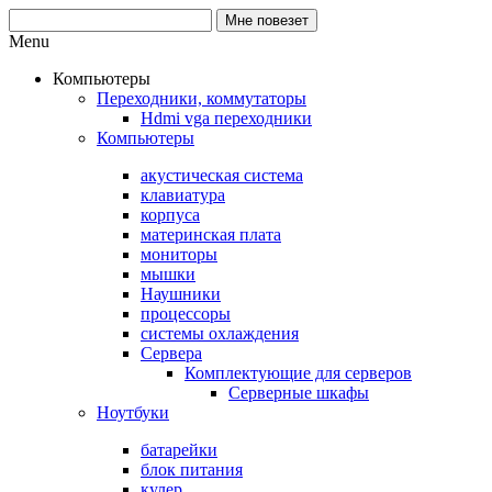
Menu
Компьютеры
Переходники, коммутаторы
Hdmi vga переходники
Компьютеры
акустическая система
клавиатура
корпуса
материнская плата
мониторы
мышки
Наушники
процессоры
системы охлаждения
Сервера
Комплектующие для серверов
Серверные шкафы
Ноутбуки
батарейки
блок питания
кулер