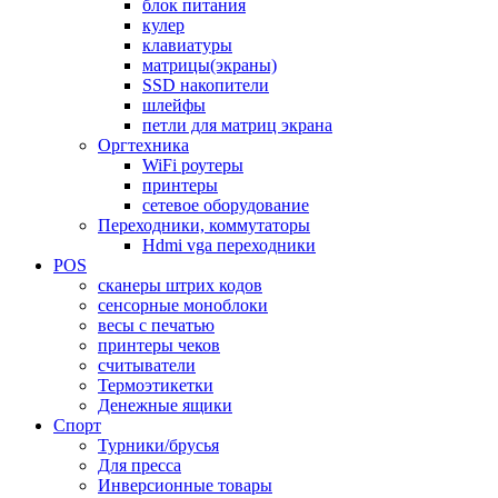
блок питания
кулер
клавиатуры
матрицы(экраны)
SSD накопители
шлейфы
петли для матриц экрана
Оргтехника
WiFi роутеры
принтеры
сетевое оборудование
Переходники, коммутаторы
Hdmi vga переходники
POS
сканеры штрих кодов
сенсорные моноблоки
весы с печатью
принтеры чеков
считыватели
Термоэтикетки
Денежные ящики
Спорт
Турники/брусья
Для пресса
Инверсионные товары