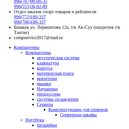
996(707)99-00-31
996(555)36-92-89
Отдел заказов спорт товаров и рейлингов
996(772)189-337
996(706)189-337
Бишкек ул. Лермонтова 12а, т/к Ак-Суу (напротив т/к
Таатан)
compservice2017@mail.ru
Компьютеры
Компьютеры
акустическая система
клавиатура
корпуса
материнская плата
мониторы
мышки
Наушники
процессоры
системы охлаждения
Сервера
Комплектующие для серверов
Серверные шкафы
Ноутбуки
батарейки