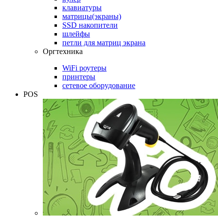
клавиатуры
матрицы(экраны)
SSD накопители
шлейфы
петли для матриц экрана
Оргтехника
WiFi роутеры
принтеры
сетевое оборудование
POS