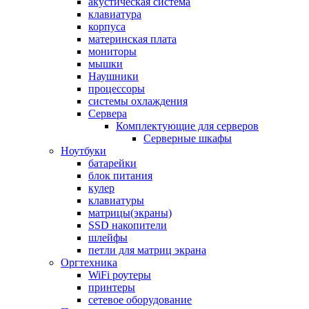
акустическая система
клавиатура
корпуса
материнская плата
мониторы
мышки
Наушники
процессоры
системы охлаждения
Сервера
Комплектующие для серверов
Серверные шкафы
Ноутбуки
батарейки
блок питания
кулер
клавиатуры
матрицы(экраны)
SSD накопители
шлейфы
петли для матриц экрана
Оргтехника
WiFi роутеры
принтеры
сетевое оборудование