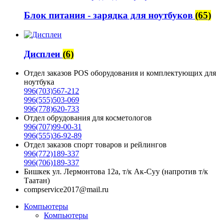
Блок питания - зарядка для ноутбуков
(65)
Дисплеи
(6)
Отдел заказов POS оборудования и комплектующих для
ноутбука
996(703)567-212
996(555)503-069
996(778)620-733
Отдел обрудования для косметологов
996(707)99-00-31
996(555)36-92-89
Отдел заказов спорт товаров и рейлингов
996(772)189-337
996(706)189-337
Бишкек ул. Лермонтова 12а, т/к Ак-Суу (напротив т/к
Таатан)
compservice2017@mail.ru
Компьютеры
Компьютеры