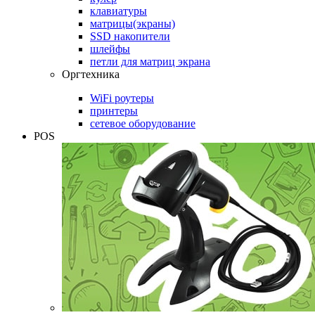
клавиатуры
матрицы(экраны)
SSD накопители
шлейфы
петли для матриц экрана
Оргтехника
WiFi роутеры
принтеры
сетевое оборудование
POS