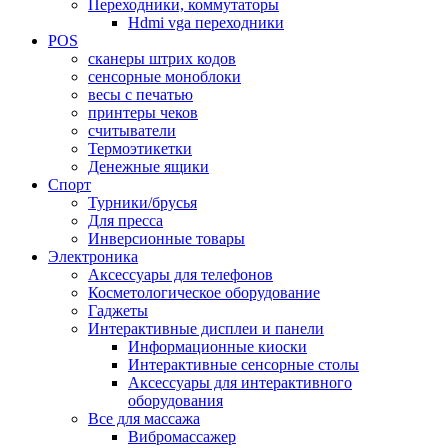
Переходники, коммутаторы
Hdmi vga переходники
POS
сканеры штрих кодов
сенсорные моноблоки
весы с печатью
принтеры чеков
считыватели
Термоэтикетки
Денежные ящики
Спорт
Турники/брусья
Для пресса
Инверсионные товары
Электроника
Аксессуары для телефонов
Косметологическое оборудование
Гаджеты
Интерактивные дисплеи и панели
Информационные киоски
Интерактивные сенсорные столы
Аксессуары для интерактивного
оборудования
Все для массажа
Вибромассажер