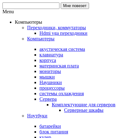
Menu
Компьютеры
Переходники, коммутаторы
Hdmi vga переходники
Компьютеры
акустическая система
клавиатура
корпуса
материнская плата
мониторы
мышки
Наушники
процессоры
системы охлаждения
Сервера
Комплектующие для серверов
Серверные шкафы
Ноутбуки
батарейки
блок питания
кулер