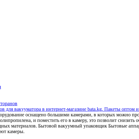
я
сторанов
в для вакууматора в интернет-магазине bata.kg. Пакеты оптом и
орудование оснащено большими камерами, в которых можно прои
липропилена, и поместить его в камеру, это позволит снизить об
сходных материалов. Бытовой вакуумный упаковщик Бытовые апп
еют камеры.