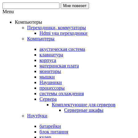
Menu
Компьютеры
Переходники, коммутаторы
Hdmi vga переходники
Компьютеры
акустическая система
клавиатура
корпуса
материнская плата
мониторы
мышки
Наушники
процессоры
системы охлаждения
Сервера
Комплектующие для серверов
Серверные шкафы
Ноутбуки
батарейки
блок питания
кулер