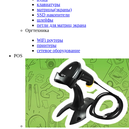
клавиатуры
матрицы(экраны)
SSD накопители
шлейфы
петли для матриц экрана
Оргтехника
WiFi роутеры
принтеры
сетевое оборудование
POS