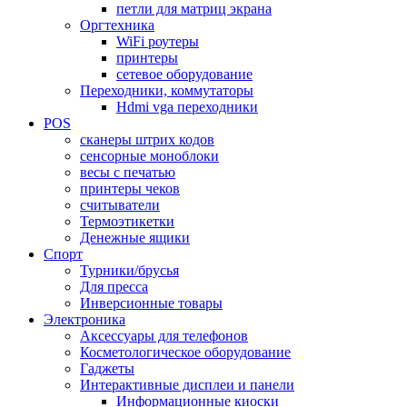
петли для матриц экрана
Оргтехника
WiFi роутеры
принтеры
сетевое оборудование
Переходники, коммутаторы
Hdmi vga переходники
POS
сканеры штрих кодов
сенсорные моноблоки
весы с печатью
принтеры чеков
считыватели
Термоэтикетки
Денежные ящики
Спорт
Турники/брусья
Для пресса
Инверсионные товары
Электроника
Аксессуары для телефонов
Косметологическое оборудование
Гаджеты
Интерактивные дисплеи и панели
Информационные киоски