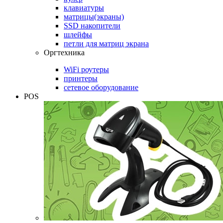
клавиатуры
матрицы(экраны)
SSD накопители
шлейфы
петли для матриц экрана
Оргтехника
WiFi роутеры
принтеры
сетевое оборудование
POS