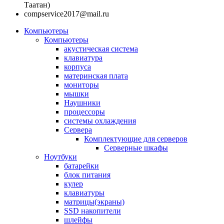
Таатан)
compservice2017@mail.ru
Компьютеры
Компьютеры
акустическая система
клавиатура
корпуса
материнская плата
мониторы
мышки
Наушники
процессоры
системы охлаждения
Сервера
Комплектующие для серверов
Серверные шкафы
Ноутбуки
батарейки
блок питания
кулер
клавиатуры
матрицы(экраны)
SSD накопители
шлейфы