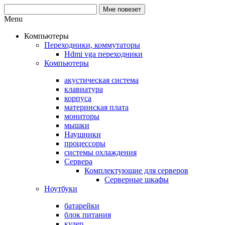
Menu
Компьютеры
Переходники, коммутаторы
Hdmi vga переходники
Компьютеры
акустическая система
клавиатура
корпуса
материнская плата
мониторы
мышки
Наушники
процессоры
системы охлаждения
Сервера
Комплектующие для серверов
Серверные шкафы
Ноутбуки
батарейки
блок питания
кулер