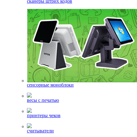
сканеры штрих кодов
сенсорные моноблоки
весы с печатью
принтеры чеков
считыватели