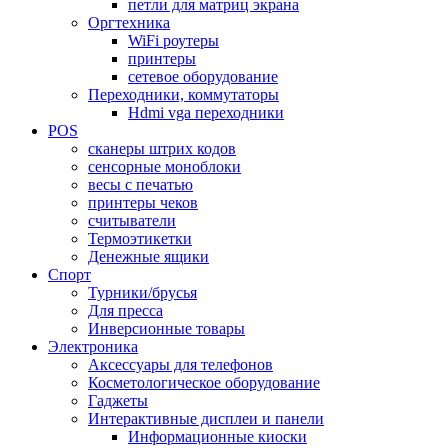
петли для матриц экрана
Оргтехника
WiFi роутеры
принтеры
сетевое оборудование
Переходники, коммутаторы
Hdmi vga переходники
POS
сканеры штрих кодов
сенсорные моноблоки
весы с печатью
принтеры чеков
считыватели
Термоэтикетки
Денежные ящики
Спорт
Турники/брусья
Для пресса
Инверсионные товары
Электроника
Аксессуары для телефонов
Косметологическое оборудование
Гаджеты
Интерактивные дисплеи и панели
Информационные киоски