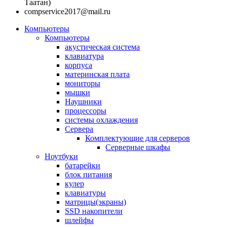
Таатан)
compservice2017@mail.ru
Компьютеры
Компьютеры
акустическая система
клавиатура
корпуса
материнская плата
мониторы
мышки
Наушники
процессоры
системы охлаждения
Сервера
Комплектующие для серверов
Серверные шкафы
Ноутбуки
батарейки
блок питания
кулер
клавиатуры
матрицы(экраны)
SSD накопители
шлейфы