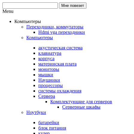
Menu
Компьютеры
Переходники, коммутаторы
Hdmi vga переходники
Компьютеры
акустическая система
клавиатура
корпуса
материнская плата
мониторы
мышки
Наушники
процессоры
системы охлаждения
Сервера
Комплектующие для серверов
Серверные шкафы
Ноутбуки
батарейки
блок питания
кулер