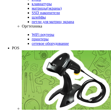
клавиатуры
матрицы(экраны)
SSD накопители
шлейфы
петли для матриц экрана
Оргтехника
WiFi роутеры
принтеры
сетевое оборудование
POS