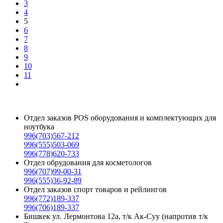
3
4
5
6
7
8
9
10
11
кулер для ноутбука в Бишкеке, купить кулер для ноутбука
Отдел заказов POS оборудования и комплектующих для
ноутбука
996(703)567-212
996(555)503-069
996(778)620-733
Отдел обрудования для косметологов
996(707)99-00-31
996(555)36-92-89
Отдел заказов спорт товаров и рейлингов
996(772)189-337
996(706)189-337
Бишкек ул. Лермонтова 12а, т/к Ак-Суу (напротив т/к