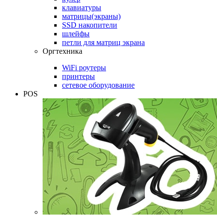
клавиатуры
матрицы(экраны)
SSD накопители
шлейфы
петли для матриц экрана
Оргтехника
WiFi роутеры
принтеры
сетевое оборудование
POS