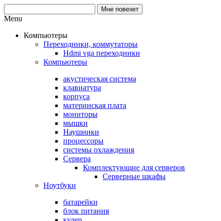
Menu
Компьютеры
Переходники, коммутаторы
Hdmi vga переходники
Компьютеры
акустическая система
клавиатура
корпуса
материнская плата
мониторы
мышки
Наушники
процессоры
системы охлаждения
Сервера
Комплектующие для серверов
Серверные шкафы
Ноутбуки
батарейки
блок питания
кулер