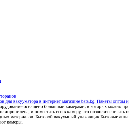
я
сторанов
в для вакууматора в интернет-магазине bata.kg. Пакеты оптом и
орудование оснащено большими камерами, в которых можно прои
липропилена, и поместить его в камеру, это позволит снизить об
сходных материалов. Бытовой вакуумный упаковщик Бытовые апп
еют камеры.