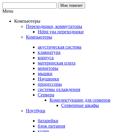
Menu
Компьютеры
Переходники, коммутаторы
Hdmi vga переходники
Компьютеры
акустическая система
клавиатура
корпуса
материнская плата
мониторы
мышки
Наушники
процессоры
системы охлаждения
Сервера
Комплектующие для серверов
Серверные шкафы
Ноутбуки
батарейки
блок питания
кулер