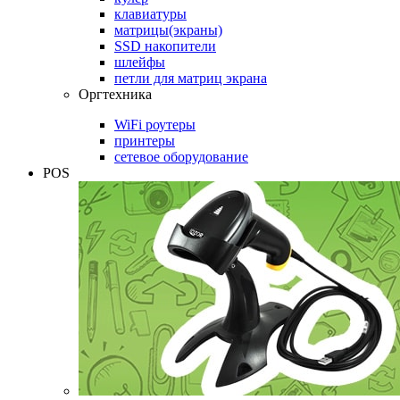
клавиатуры
матрицы(экраны)
SSD накопители
шлейфы
петли для матриц экрана
Оргтехника
WiFi роутеры
принтеры
сетевое оборудование
POS