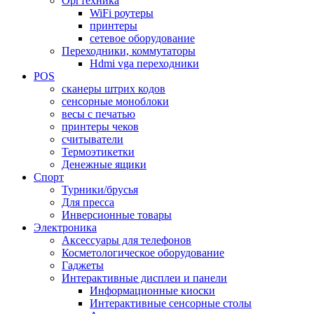
Оргтехника
WiFi роутеры
принтеры
сетевое оборудование
Переходники, коммутаторы
Hdmi vga переходники
POS
сканеры штрих кодов
сенсорные моноблоки
весы с печатью
принтеры чеков
считыватели
Термоэтикетки
Денежные ящики
Спорт
Турники/брусья
Для пресса
Инверсионные товары
Электроника
Аксессуары для телефонов
Косметологическое оборудование
Гаджеты
Интерактивные дисплеи и панели
Информационные киоски
Интерактивные сенсорные столы