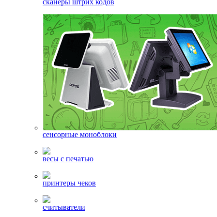
сканеры штрих кодов
сенсорные моноблоки
весы с печатью
принтеры чеков
считыватели