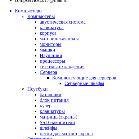
compservice2017@mail.ru
Компьютеры
Компьютеры
акустическая система
клавиатура
корпуса
материнская плата
мониторы
мышки
Наушники
процессоры
системы охлаждения
Сервера
Комплектующие для серверов
Серверные шкафы
Ноутбуки
батарейки
блок питания
кулер
клавиатуры
матрицы(экраны)
SSD накопители
шлейфы
петли для матриц экрана