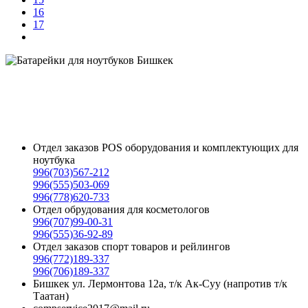
16
17
Батарейки для ноутбуков в Бишкеке, батарея для ноутбука в Бишкеке, аккумуляторы для ноутбуков
в Бишкеке, купить батарею для ноутбука в Бишкеке, купить аккумулятор для ноутбука в Бишкеке,
батарея для ноутбука asus в Бишкеке, батарея на ноутбук в Бишкеке, аккумулятор для ноутбука
samsung в Бишкеке, купить батарею на ноутбук в Бишкеке, аккумулятор ноутбука в
Бишкеке,батарея ноутбука в Бишкеке,батарея для ноутбука samsung в Бишкеке, аккумулятор для
ноутбука asus в Бишкеке, аккумуляторная батарея для ноутбука в Бишкеке, аккумулятор на ноутбук
в Бишкеке,
Отдел заказов POS оборудования и комплектующих для
ноутбука
996(703)567-212
996(555)503-069
996(778)620-733
Отдел обрудования для косметологов
996(707)99-00-31
996(555)36-92-89
Отдел заказов спорт товаров и рейлингов
996(772)189-337
996(706)189-337
Бишкек ул. Лермонтова 12а, т/к Ак-Суу (напротив т/к
Таатан)