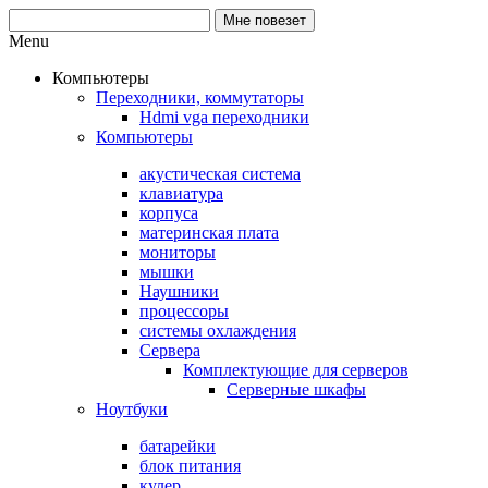
Menu
Компьютеры
Переходники, коммутаторы
Hdmi vga переходники
Компьютеры
акустическая система
клавиатура
корпуса
материнская плата
мониторы
мышки
Наушники
процессоры
системы охлаждения
Сервера
Комплектующие для серверов
Серверные шкафы
Ноутбуки
батарейки
блок питания
кулер