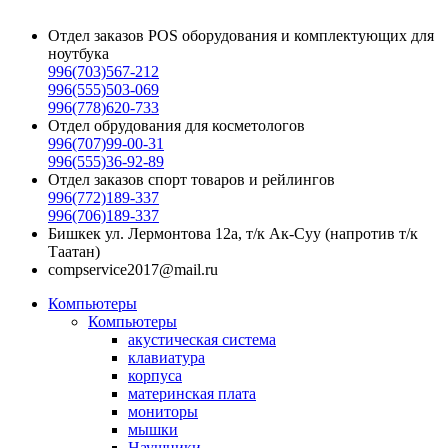
ноутбука в Бишкеке, купить клавиатуру для ноутбука asus в Бишкеке,
Отдел заказов POS оборудования и комплектующих для
ноутбука
996(703)567-212
996(555)503-069
996(778)620-733
Отдел обрудования для косметологов
996(707)99-00-31
996(555)36-92-89
Отдел заказов спорт товаров и рейлингов
996(772)189-337
996(706)189-337
Бишкек ул. Лермонтова 12а, т/к Ак-Суу (напротив т/к
Таатан)
compservice2017@mail.ru
Компьютеры
Компьютеры
акустическая система
клавиатура
корпуса
материнская плата
мониторы
мышки
Наушники