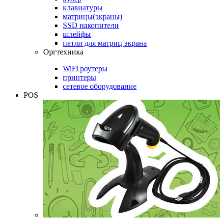
клавиатуры
матрицы(экраны)
SSD накопители
шлейфы
петли для матриц экрана
Оргтехника
WiFi роутеры
принтеры
сетевое оборудование
POS