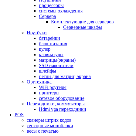
процессоры
системы охлаждения
Сервера
Комплектующие для серверов
Серверные шкафы
Ноутбуки
батарейки
блок питания
кулер
клавиатуры
матрицы(экраны)
SSD накопители
шлейфы
петли для матриц экрана
Оргтехника
WiFi роутеры
принтеры
сетевое оборудование
Переходники, коммутаторы
Hdmi vga переходники
POS
сканеры штрих кодов
сенсорные моноблоки
весы с печатью