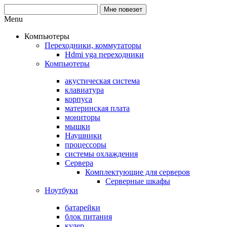
Menu
Компьютеры
Переходники, коммутаторы
Hdmi vga переходники
Компьютеры
акустическая система
клавиатура
корпуса
материнская плата
мониторы
мышки
Наушники
процессоры
системы охлаждения
Сервера
Комплектующие для серверов
Серверные шкафы
Ноутбуки
батарейки
блок питания
кулер