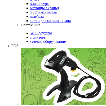
клавиатуры
матрицы(экраны)
SSD накопители
шлейфы
петли для матриц экрана
Оргтехника
WiFi роутеры
принтеры
сетевое оборудование
POS