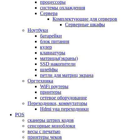
процессоры
системы охлаждения
Сервера
Комплектующие для серверов
Серверные шкафы
Ноутбуки
батарейки
блок питания
кулер
клавиатуры
матрицы(экраны)
SSD накопители
шлейфы
петли для матриц экрана
Оргтехника
WiFi роутеры
принтеры
сетевое оборудование
Переходники, коммутаторы
Hdmi vga переходники
POS
сканеры штрих кодов
сенсорные моноблоки
весы с печатью
принтеры чеков