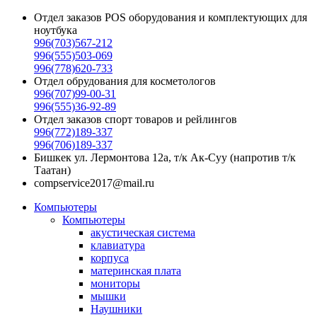
Отдел заказов POS оборудования и комплектующих для
ноутбука
996(703)567-212
996(555)503-069
996(778)620-733
Отдел обрудования для косметологов
996(707)99-00-31
996(555)36-92-89
Отдел заказов спорт товаров и рейлингов
996(772)189-337
996(706)189-337
Бишкек ул. Лермонтова 12а, т/к Ак-Суу (напротив т/к
Таатан)
compservice2017@mail.ru
Компьютеры
Компьютеры
акустическая система
клавиатура
корпуса
материнская плата
мониторы
мышки
Наушники