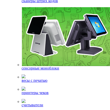
сканеры штрих кодов
сенсорные моноблоки
весы с печатью
принтеры чеков
считыватели