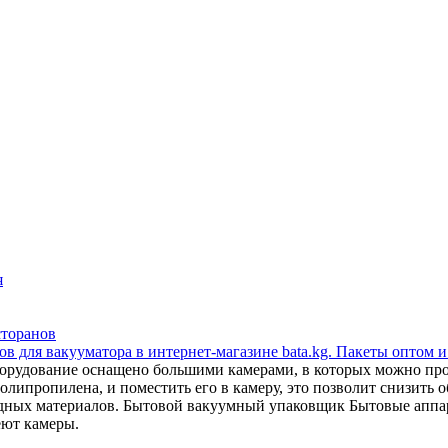
я
сторанов
в для вакууматора в интернет-магазине bata.kg. Пакеты оптом и
орудование оснащено большими камерами, в которых можно прои
липропилена, и поместить его в камеру, это позволит снизить об
сходных материалов. Бытовой вакуумный упаковщик Бытовые апп
еют камеры.