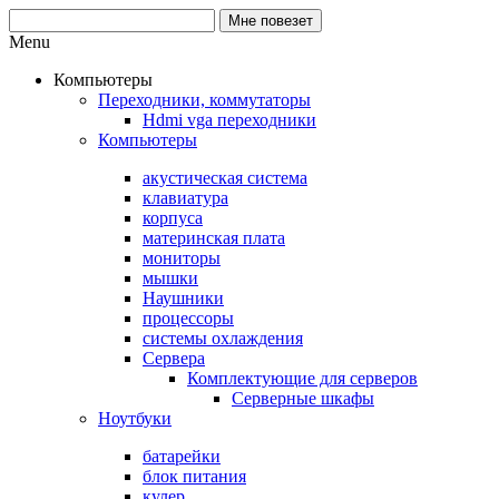
Menu
Компьютеры
Переходники, коммутаторы
Hdmi vga переходники
Компьютеры
акустическая система
клавиатура
корпуса
материнская плата
мониторы
мышки
Наушники
процессоры
системы охлаждения
Сервера
Комплектующие для серверов
Серверные шкафы
Ноутбуки
батарейки
блок питания
кулер