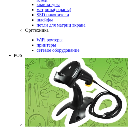
клавиатуры
матрицы(экраны)
SSD накопители
шлейфы
петли для матриц экрана
Оргтехника
WiFi роутеры
принтеры
сетевое оборудование
POS