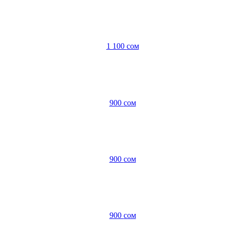
1 100
сом
900
сом
900
сом
900
сом