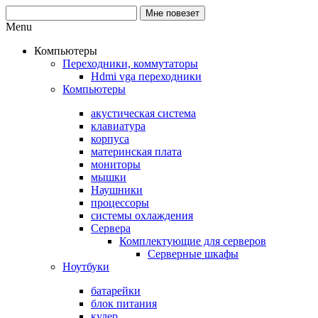
Menu
Компьютеры
Переходники, коммутаторы
Hdmi vga переходники
Компьютеры
акустическая система
клавиатура
корпуса
материнская плата
мониторы
мышки
Наушники
процессоры
системы охлаждения
Сервера
Комплектующие для серверов
Серверные шкафы
Ноутбуки
батарейки
блок питания
кулер