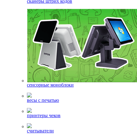
сканеры штрих кодов
сенсорные моноблоки
весы с печатью
принтеры чеков
считыватели