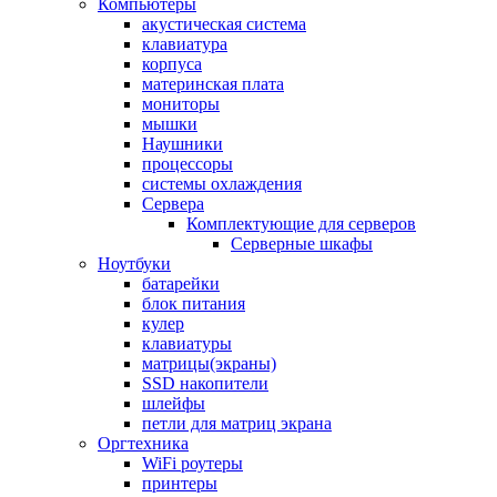
Компьютеры
акустическая система
клавиатура
корпуса
материнская плата
мониторы
мышки
Наушники
процессоры
системы охлаждения
Сервера
Комплектующие для серверов
Серверные шкафы
Ноутбуки
батарейки
блок питания
кулер
клавиатуры
матрицы(экраны)
SSD накопители
шлейфы
петли для матриц экрана
Оргтехника
WiFi роутеры
принтеры