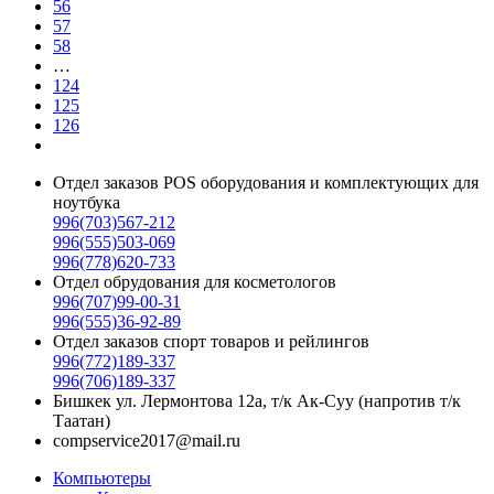
56
57
58
…
124
125
126
Отдел заказов POS оборудования и комплектующих для
ноутбука
996(703)567-212
996(555)503-069
996(778)620-733
Отдел обрудования для косметологов
996(707)99-00-31
996(555)36-92-89
Отдел заказов спорт товаров и рейлингов
996(772)189-337
996(706)189-337
Бишкек ул. Лермонтова 12а, т/к Ак-Суу (напротив т/к
Таатан)
compservice2017@mail.ru
Компьютеры