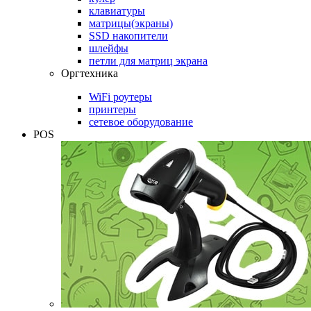
клавиатуры
матрицы(экраны)
SSD накопители
шлейфы
петли для матриц экрана
Оргтехника
WiFi роутеры
принтеры
сетевое оборудование
POS