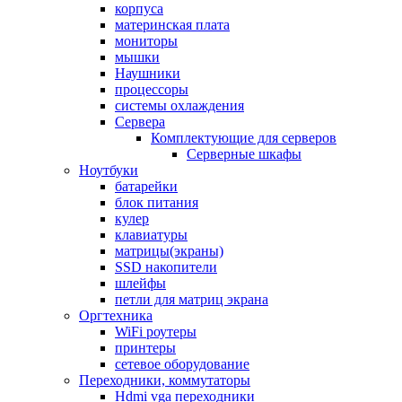
корпуса
материнская плата
мониторы
мышки
Наушники
процессоры
системы охлаждения
Сервера
Комплектующие для серверов
Серверные шкафы
Ноутбуки
батарейки
блок питания
кулер
клавиатуры
матрицы(экраны)
SSD накопители
шлейфы
петли для матриц экрана
Оргтехника
WiFi роутеры
принтеры
сетевое оборудование
Переходники, коммутаторы
Hdmi vga переходники