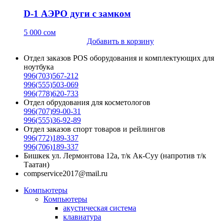
D-1 АЭРО дуги с замком
5 000
сом
Добавить в корзину
Отдел заказов POS оборудования и комплектующих для
ноутбука
996(703)567-212
996(555)503-069
996(778)620-733
Отдел обрудования для косметологов
996(707)99-00-31
996(555)36-92-89
Отдел заказов спорт товаров и рейлингов
996(772)189-337
996(706)189-337
Бишкек ул. Лермонтова 12а, т/к Ак-Суу (напротив т/к
Таатан)
compservice2017@mail.ru
Компьютеры
Компьютеры
акустическая система
клавиатура