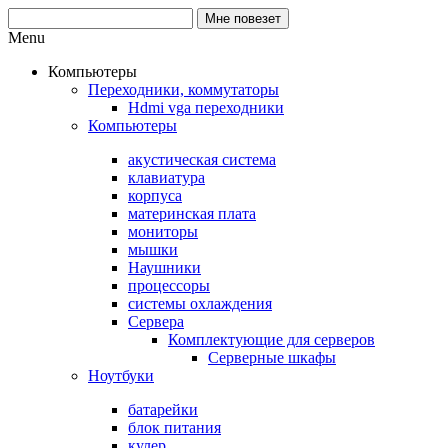
Menu
Компьютеры
Переходники, коммутаторы
Hdmi vga переходники
Компьютеры
акустическая система
клавиатура
корпуса
материнская плата
мониторы
мышки
Наушники
процессоры
системы охлаждения
Сервера
Комплектующие для серверов
Серверные шкафы
Ноутбуки
батарейки
блок питания
кулер