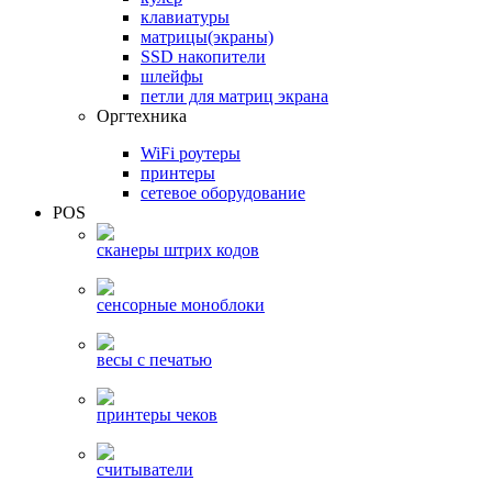
клавиатуры
матрицы(экраны)
SSD накопители
шлейфы
петли для матриц экрана
Оргтехника
WiFi роутеры
принтеры
сетевое оборудование
POS
сканеры штрих кодов
сенсорные моноблоки
весы с печатью
принтеры чеков
считыватели