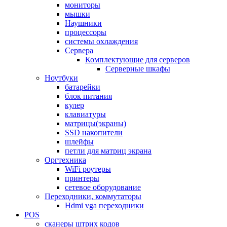
мониторы
мышки
Наушники
процессоры
системы охлаждения
Сервера
Комплектующие для серверов
Серверные шкафы
Ноутбуки
батарейки
блок питания
кулер
клавиатуры
матрицы(экраны)
SSD накопители
шлейфы
петли для матриц экрана
Оргтехника
WiFi роутеры
принтеры
сетевое оборудование
Переходники, коммутаторы
Hdmi vga переходники
POS
сканеры штрих кодов