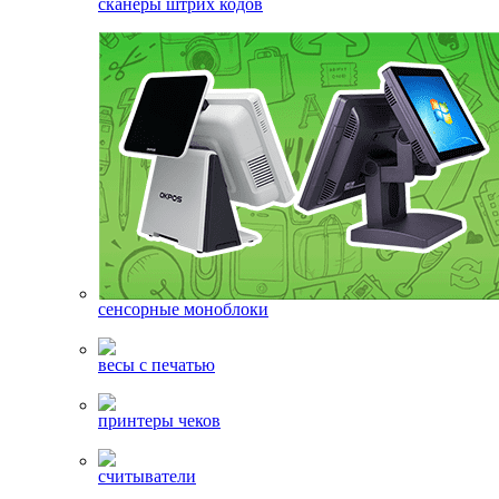
сканеры штрих кодов
сенсорные моноблоки
весы с печатью
принтеры чеков
считыватели