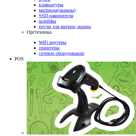
клавиатуры
матрицы(экраны)
SSD накопители
шлейфы
петли для матриц экрана
Оргтехника
WiFi роутеры
принтеры
сетевое оборудование
POS