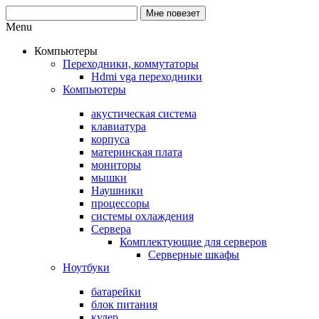
Menu
Компьютеры
Переходники, коммутаторы
Hdmi vga переходники
Компьютеры
акустическая система
клавиатура
корпуса
материнская плата
мониторы
мышки
Наушники
процессоры
системы охлаждения
Сервера
Комплектующие для серверов
Серверные шкафы
Ноутбуки
батарейки
блок питания
кулер