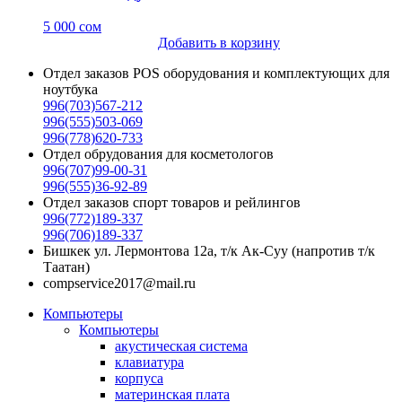
5 000
сом
Добавить в корзину
Отдел заказов POS оборудования и комплектующих для
ноутбука
996(703)567-212
996(555)503-069
996(778)620-733
Отдел обрудования для косметологов
996(707)99-00-31
996(555)36-92-89
Отдел заказов спорт товаров и рейлингов
996(772)189-337
996(706)189-337
Бишкек ул. Лермонтова 12а, т/к Ак-Суу (напротив т/к
Таатан)
compservice2017@mail.ru
Компьютеры
Компьютеры
акустическая система
клавиатура
корпуса
материнская плата