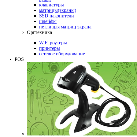
клавиатуры
матрицы(экраны)
SSD накопители
шлейфы
петли для матриц экрана
Оргтехника
WiFi роутеры
принтеры
сетевое оборудование
POS