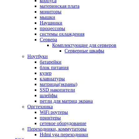
корпуса
материнская плата
мониторы
мышки
Наушники
процессоры
системы охлаждения
Сервера
Комплектующие для серверов
Серверные шкафы
Ноутбуки
батарейки
блок питания
кулер
клавиатуры
матрицы(экраны)
SSD накопители
шлейфы
петли для матриц экрана
Оргтехника
WiFi роутеры
принтеры
сетевое оборудование
Переходники, коммутаторы
Hdmi vga переходники