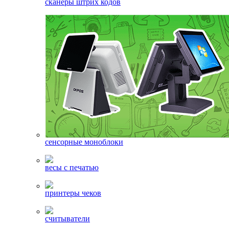
сканеры штрих кодов
сенсорные моноблоки
весы с печатью
принтеры чеков
считыватели