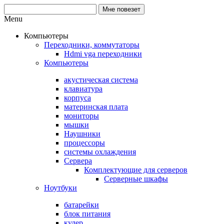
Menu
Компьютеры
Переходники, коммутаторы
Hdmi vga переходники
Компьютеры
акустическая система
клавиатура
корпуса
материнская плата
мониторы
мышки
Наушники
процессоры
системы охлаждения
Сервера
Комплектующие для серверов
Серверные шкафы
Ноутбуки
батарейки
блок питания
кулер