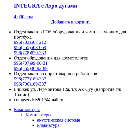
INTEGRA с Аэро дугами
4 000
сом
Добавить в корзину
Отдел заказов POS оборудования и комплектующих для
ноутбука
996(703)567-212
996(555)503-069
996(778)620-733
Отдел обрудования для косметологов
996(707)99-00-31
996(555)36-92-89
Отдел заказов спорт товаров и рейлингов
996(772)189-337
996(706)189-337
Бишкек ул. Лермонтова 12а, т/к Ак-Суу (напротив т/к
Таатан)
compservice2017@mail.ru
Компьютеры
Компьютеры
акустическая система
клавиатура