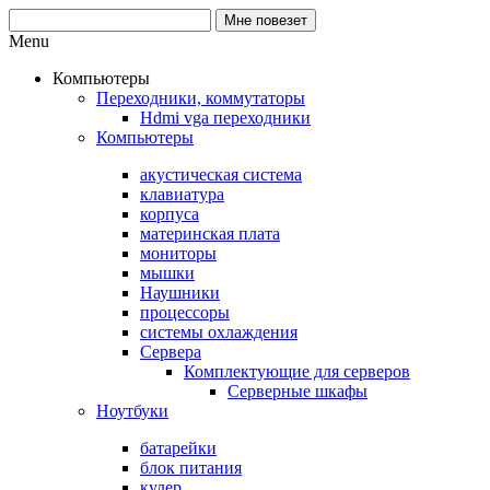
Menu
Компьютеры
Переходники, коммутаторы
Hdmi vga переходники
Компьютеры
акустическая система
клавиатура
корпуса
материнская плата
мониторы
мышки
Наушники
процессоры
системы охлаждения
Сервера
Комплектующие для серверов
Серверные шкафы
Ноутбуки
батарейки
блок питания
кулер