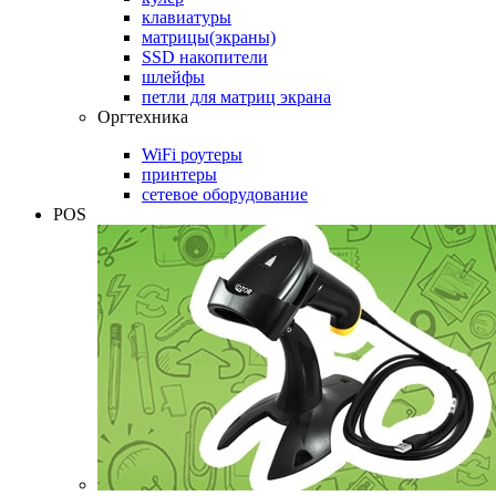
клавиатуры
матрицы(экраны)
SSD накопители
шлейфы
петли для матриц экрана
Оргтехника
WiFi роутеры
принтеры
сетевое оборудование
POS