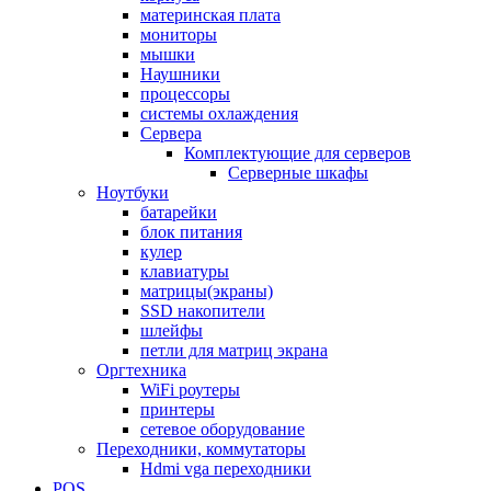
материнская плата
мониторы
мышки
Наушники
процессоры
системы охлаждения
Сервера
Комплектующие для серверов
Серверные шкафы
Ноутбуки
батарейки
блок питания
кулер
клавиатуры
матрицы(экраны)
SSD накопители
шлейфы
петли для матриц экрана
Оргтехника
WiFi роутеры
принтеры
сетевое оборудование
Переходники, коммутаторы
Hdmi vga переходники
POS