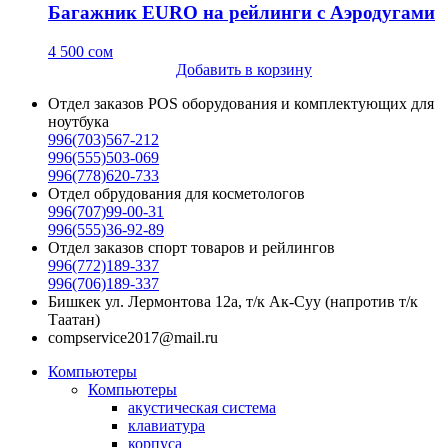
Багажник EURO на рейлинги c Аэродугами
4 500
сом
Добавить в корзину
Отдел заказов POS оборудования и комплектующих для
ноутбука
996(703)567-212
996(555)503-069
996(778)620-733
Отдел обрудования для косметологов
996(707)99-00-31
996(555)36-92-89
Отдел заказов спорт товаров и рейлингов
996(772)189-337
996(706)189-337
Бишкек ул. Лермонтова 12а, т/к Ак-Суу (напротив т/к
Таатан)
compservice2017@mail.ru
Компьютеры
Компьютеры
акустическая система
клавиатура
корпуса