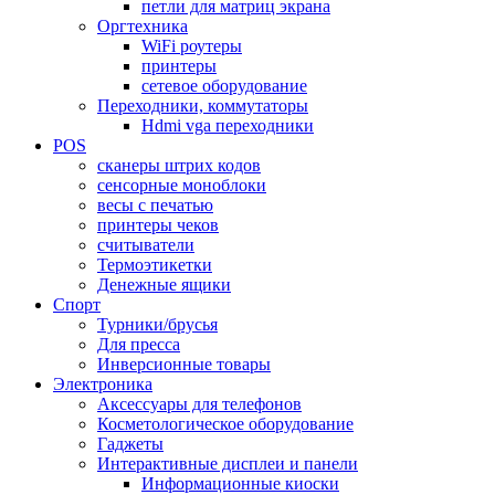
петли для матриц экрана
Оргтехника
WiFi роутеры
принтеры
сетевое оборудование
Переходники, коммутаторы
Hdmi vga переходники
POS
сканеры штрих кодов
сенсорные моноблоки
весы с печатью
принтеры чеков
считыватели
Термоэтикетки
Денежные ящики
Спорт
Турники/брусья
Для пресса
Инверсионные товары
Электроника
Аксессуары для телефонов
Косметологическое оборудование
Гаджеты
Интерактивные дисплеи и панели
Информационные киоски