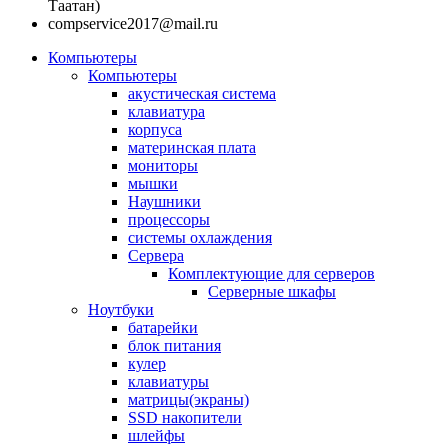
Таатан)
compservice2017@mail.ru
Компьютеры
Компьютеры
акустическая система
клавиатура
корпуса
материнская плата
мониторы
мышки
Наушники
процессоры
системы охлаждения
Сервера
Комплектующие для серверов
Серверные шкафы
Ноутбуки
батарейки
блок питания
кулер
клавиатуры
матрицы(экраны)
SSD накопители
шлейфы