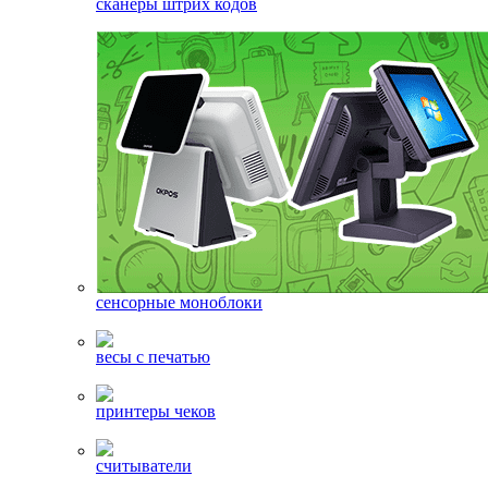
сканеры штрих кодов
сенсорные моноблоки
весы с печатью
принтеры чеков
считыватели