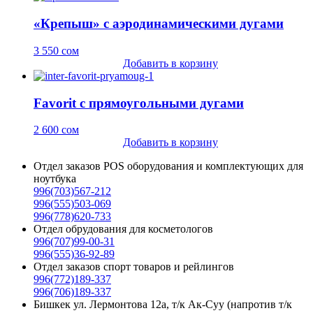
«Крепыш» с аэродинамическими дугами
3 550
сом
Добавить в корзину
Favorit с прямоугольными дугами
2 600
сом
Добавить в корзину
Отдел заказов POS оборудования и комплектующих для
ноутбука
996(703)567-212
996(555)503-069
996(778)620-733
Отдел обрудования для косметологов
996(707)99-00-31
996(555)36-92-89
Отдел заказов спорт товаров и рейлингов
996(772)189-337
996(706)189-337
Бишкек ул. Лермонтова 12а, т/к Ак-Суу (напротив т/к