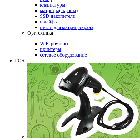
клавиатуры
матрицы(экраны)
SSD накопители
шлейфы
петли для матриц экрана
Оргтехника
WiFi роутеры
принтеры
сетевое оборудование
POS