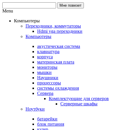
Menu
Компьютеры
Переходники, коммутаторы
Hdmi vga переходники
Компьютеры
акустическая система
клавиатура
корпуса
материнская плата
мониторы
мышки
Наушники
процессоры
системы охлаждения
Сервера
Комплектующие для серверов
Серверные шкафы
Ноутбуки
батарейки
блок питания
кулер