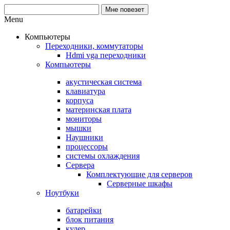
Menu
Компьютеры
Переходники, коммутаторы
Hdmi vga переходники
Компьютеры
акустическая система
клавиатура
корпуса
материнская плата
мониторы
мышки
Наушники
процессоры
системы охлаждения
Сервера
Комплектующие для серверов
Серверные шкафы
Ноутбуки
батарейки
блок питания
кулер