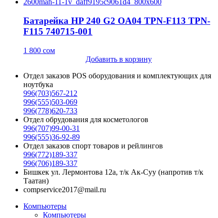
Батарейка HP 240 G2 OA04 TPN-F113 TPN-
F115 740715-001
1 800
сом
Добавить в корзину
Отдел заказов POS оборудования и комплектующих для
ноутбука
996(703)567-212
996(555)503-069
996(778)620-733
Отдел обрудования для косметологов
996(707)99-00-31
996(555)36-92-89
Отдел заказов спорт товаров и рейлингов
996(772)189-337
996(706)189-337
Бишкек ул. Лермонтова 12а, т/к Ак-Суу (напротив т/к
Таатан)
compservice2017@mail.ru
Компьютеры
Компьютеры