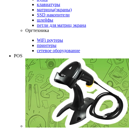
клавиатуры
матрицы(экраны)
SSD накопители
шлейфы
петли для матриц экрана
Оргтехника
WiFi роутеры
принтеры
сетевое оборудование
POS