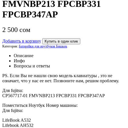
FMVNBP213 FPCBP331
FPCBP347AP
2 500
сом
Добавить в корзину
Купить в один клик
Категория:
Батарейки для ноутбуков Бишкек
Описание
Инфо
Вопросы и ответы
PS. Если Вы не нашли свою модель клавиатуры , это не
означает, что у нас ее нет. Позвоните нам, решим проблему.
Для fujitsu:
CP567717-01 FMVNBP213 FPCBP331 FPCBP347AP
Поместиться Ноутбук Номер машины:
Для fujitsu:
LifeBook A532
Lifebook AH532