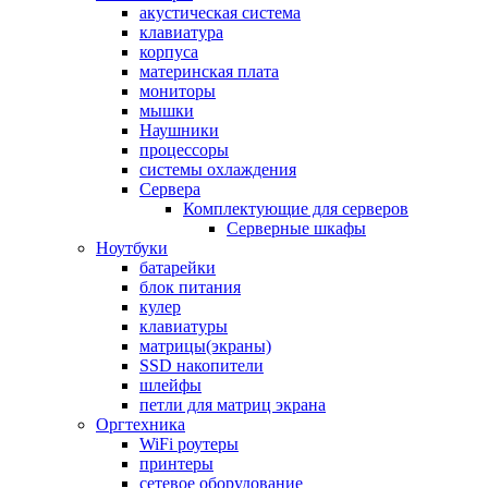
акустическая система
клавиатура
корпуса
материнская плата
мониторы
мышки
Наушники
процессоры
системы охлаждения
Сервера
Комплектующие для серверов
Серверные шкафы
Ноутбуки
батарейки
блок питания
кулер
клавиатуры
матрицы(экраны)
SSD накопители
шлейфы
петли для матриц экрана
Оргтехника
WiFi роутеры
принтеры
сетевое оборудование