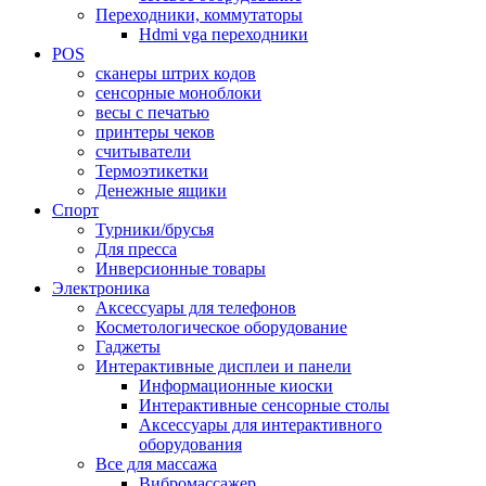
Переходники, коммутаторы
Hdmi vga переходники
POS
сканеры штрих кодов
сенсорные моноблоки
весы с печатью
принтеры чеков
считыватели
Термоэтикетки
Денежные ящики
Спорт
Турники/брусья
Для пресса
Инверсионные товары
Электроника
Аксессуары для телефонов
Косметологическое оборудование
Гаджеты
Интерактивные дисплеи и панели
Информационные киоски
Интерактивные сенсорные столы
Аксессуары для интерактивного
оборудования
Все для массажа
Вибромассажер