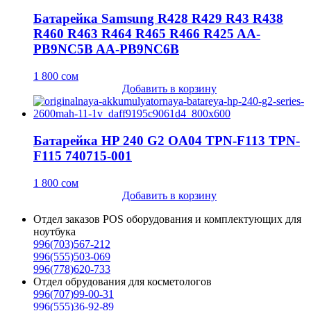
Батарейка Samsung R428 R429 R43 R438
R460 R463 R464 R465 R466 R425 AA-
PB9NC5B AA-PB9NC6B
1 800
сом
Добавить в корзину
Батарейка HP 240 G2 OA04 TPN-F113 TPN-
F115 740715-001
1 800
сом
Добавить в корзину
Отдел заказов POS оборудования и комплектующих для
ноутбука
996(703)567-212
996(555)503-069
996(778)620-733
Отдел обрудования для косметологов
996(707)99-00-31
996(555)36-92-89