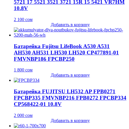
5721 17 5521 3521 3721 15R 15 5421 VR7HM
10.8V
2 100
сом
Добавить в корзину
Батарейка Fujitsu LifeBook A530 A531
AH530 AH531 LH530 LH520 CP477891-01
FMVNBP186 FPCBP250
1 800
сом
Добавить в корзину
Батарейка FUJITSU LH532 AP FPB0271
FPCBP335 FMVNBP216 FPB0272 FPCBP334
CP568422-01 10.8V
2 000
сом
Добавить в корзину