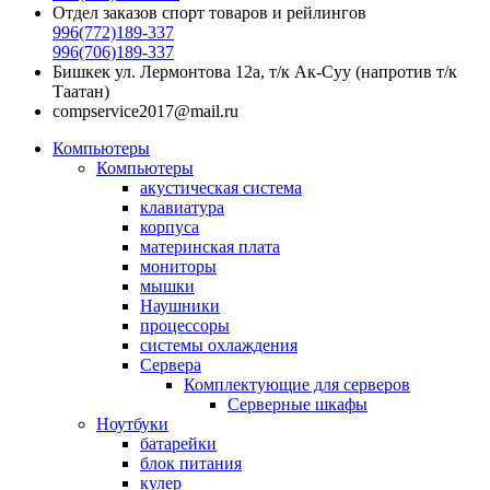
Отдел заказов спорт товаров и рейлингов
996(772)189-337
996(706)189-337
Бишкек ул. Лермонтова 12а, т/к Ак-Суу (напротив т/к
Таатан)
compservice2017@mail.ru
Компьютеры
Компьютеры
акустическая система
клавиатура
корпуса
материнская плата
мониторы
мышки
Наушники
процессоры
системы охлаждения
Сервера
Комплектующие для серверов
Серверные шкафы
Ноутбуки
батарейки
блок питания
кулер