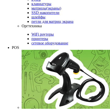
клавиатуры
матрицы(экраны)
SSD накопители
шлейфы
петли для матриц экрана
Оргтехника
WiFi роутеры
принтеры
сетевое оборудование
POS