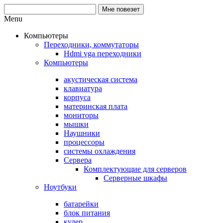
Menu
Компьютеры
Переходники, коммутаторы
Hdmi vga переходники
Компьютеры
акустическая система
клавиатура
корпуса
материнская плата
мониторы
мышки
Наушники
процессоры
системы охлаждения
Сервера
Комплектующие для серверов
Серверные шкафы
Ноутбуки
батарейки
блок питания
кулер