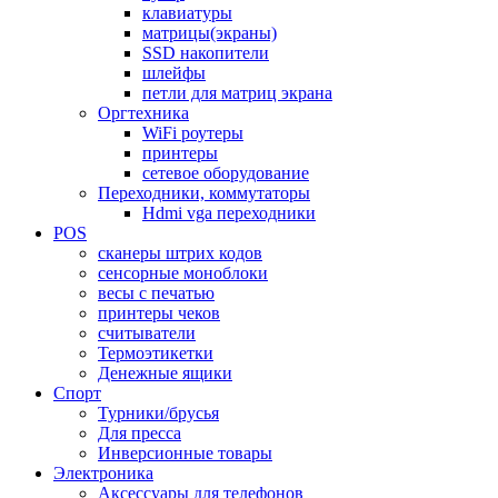
клавиатуры
матрицы(экраны)
SSD накопители
шлейфы
петли для матриц экрана
Оргтехника
WiFi роутеры
принтеры
сетевое оборудование
Переходники, коммутаторы
Hdmi vga переходники
POS
сканеры штрих кодов
сенсорные моноблоки
весы с печатью
принтеры чеков
считыватели
Термоэтикетки
Денежные ящики
Спорт
Турники/брусья
Для пресса
Инверсионные товары
Электроника
Аксессуары для телефонов