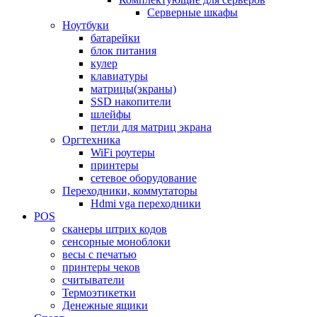
Серверные шкафы
Ноутбуки
батарейки
блок питания
кулер
клавиатуры
матрицы(экраны)
SSD накопители
шлейфы
петли для матриц экрана
Оргтехника
WiFi роутеры
принтеры
сетевое оборудование
Переходники, коммутаторы
Hdmi vga переходники
POS
сканеры штрих кодов
сенсорные моноблоки
весы с печатью
принтеры чеков
считыватели
Термоэтикетки
Денежные ящики