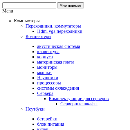
Menu
Компьютеры
Переходники, коммутаторы
Hdmi vga переходники
Компьютеры
акустическая система
клавиатура
корпуса
материнская плата
мониторы
мышки
Наушники
процессоры
системы охлаждения
Сервера
Комплектующие для серверов
Серверные шкафы
Ноутбуки
батарейки
блок питания
кулер