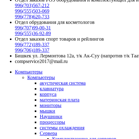
996(703)567-212
996(555)503-069
996(778)620-733
Отдел обрудования для косметологов
996(707)99-00-31
996(555)36-92-89
Отдел заказов спорт товаров и рейлингов
996(772)189-337
996(706)189-337
Бишкек ул. Лермонтова 12а, т/к Ак-Суу (напротив т/к Таа
compservice2017@mail.ru
Компьютеры
Компьютеры
акустическая система
клавиатура
корпуса
материнская плата
мониторы
мышки
Наушники
процессоры
системы охлаждения
Сервера
Комплектующие для серверов