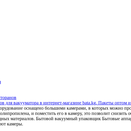
я
сторанов
в для вакууматора в интернет-магазине bata.kg. Пакеты оптом и
орудование оснащено большими камерами, в которых можно прои
липропилена, и поместить его в камеру, это позволит снизить об
сходных материалов. Бытовой вакуумный упаковщик Бытовые апп
еют камеры.