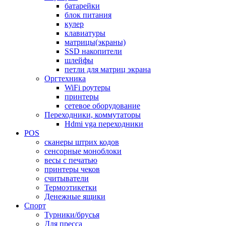
батарейки
блок питания
кулер
клавиатуры
матрицы(экраны)
SSD накопители
шлейфы
петли для матриц экрана
Оргтехника
WiFi роутеры
принтеры
сетевое оборудование
Переходники, коммутаторы
Hdmi vga переходники
POS
сканеры штрих кодов
сенсорные моноблоки
весы с печатью
принтеры чеков
считыватели
Термоэтикетки
Денежные ящики
Спорт
Турники/брусья
Для пресса