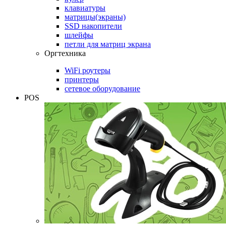
клавиатуры
матрицы(экраны)
SSD накопители
шлейфы
петли для матриц экрана
Оргтехника
WiFi роутеры
принтеры
сетевое оборудование
POS