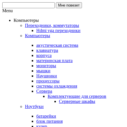
Menu
Компьютеры
Переходники, коммутаторы
Hdmi vga переходники
Компьютеры
акустическая система
клавиатура
корпуса
материнская плата
мониторы
мышки
Наушники
процессоры
системы охлаждения
Сервера
Комплектующие для серверов
Серверные шкафы
Ноутбуки
батарейки
блок питания
кулер