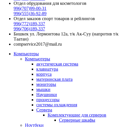
Отдел обрудования для косметологов
996(707)99-00-31
996(555)36-92-89
Отдел заказов спорт товаров и рейлингов
996(772)189-337
996(706)189-337
Бишкек ул. Лермонтова 12а, т/к Ак-Суу (напротив т/к
Таатан)
compservice2017@mail.ru
Компьютеры
Компьютеры
акустическая система
клавиатура
корпуса
материнская плата
мониторы
мышки
Наушники
процессоры
системы охлаждения
Сервера
Комплектующие для серверов
Серверные шкафы
Ноутбуки