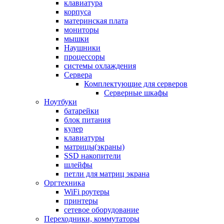
клавиатура
корпуса
материнская плата
мониторы
мышки
Наушники
процессоры
системы охлаждения
Сервера
Комплектующие для серверов
Серверные шкафы
Ноутбуки
батарейки
блок питания
кулер
клавиатуры
матрицы(экраны)
SSD накопители
шлейфы
петли для матриц экрана
Оргтехника
WiFi роутеры
принтеры
сетевое оборудование
Переходники, коммутаторы