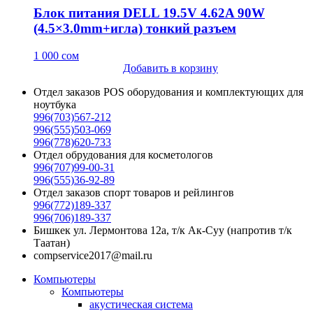
Блок питания DELL 19.5V 4.62A 90W
(4.5×3.0mm+игла) тонкий разъем
1 000
сом
Добавить в корзину
Отдел заказов POS оборудования и комплектующих для
ноутбука
996(703)567-212
996(555)503-069
996(778)620-733
Отдел обрудования для косметологов
996(707)99-00-31
996(555)36-92-89
Отдел заказов спорт товаров и рейлингов
996(772)189-337
996(706)189-337
Бишкек ул. Лермонтова 12а, т/к Ак-Суу (напротив т/к
Таатан)
compservice2017@mail.ru
Компьютеры
Компьютеры
акустическая система