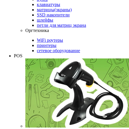
клавиатуры
матрицы(экраны)
SSD накопители
шлейфы
петли для матриц экрана
Оргтехника
WiFi роутеры
принтеры
сетевое оборудование
POS