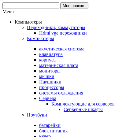
Menu
Компьютеры
Переходники, коммутаторы
Hdmi vga переходники
Компьютеры
акустическая система
клавиатура
корпуса
материнская плата
мониторы
мышки
Наушники
процессоры
системы охлаждения
Сервера
Комплектующие для серверов
Серверные шкафы
Ноутбуки
батарейки
блок питания
кулер