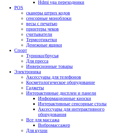
Hdmi vga переходники
POS
сканеры штрих кодов
сенсорные моноблоки
весы с печатью
принтеры чеков
считыватели
Термоэтикетки
Денежные ящики
Спорт
Турники/брусья
Для пресса
Инверсионные товары
Электроника
Аксессуары для телефонов
Косметологическое оборудование
Гаджеты
Интерактивные дисплеи и панели
Информационные киоски
Интерактивные сенсорные столы
Аксессуары для интерактивного
оборудования
Все для массажа
Вибромассажер
Для кухни