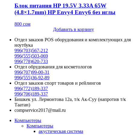
Блок питания HP 19.5V 3.33A 65W
(4.8×1.7mm) HP Envy4 Envy6 без иглы
800
сом
Добавить в корзину
Отдел заказов POS оборудования и комплектующих для
ноутбука
996(703)567-212
996(555)503-069
996(778)620-733
Отдел обрудования для косметологов
996(707)99-00-31
996(555)36-92-89
Отдел заказов спорт товаров и рейлингов
996(772)189-337
996(706)189-337
Бишкек ул. Лермонтова 12а, т/к Ак-Суу (напротив т/к
Таатан)
compservice2017@mail.ru
Компьютеры
Компьютеры
акустическая система