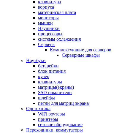
клавиатура
корпуса
материнская плата
мониторы
мышки
Наушники
процессоры
системы охлаждения
Сервера
Комплектующие для серверов
Серверные шкафы
Ноутбуки
батарейки
блок питания
кулер
клавиатуры
матрицы(экраны)
SSD накопители
шлейфы
петли для матриц экрана
Оргтехника
WiFi роутеры
принтеры
сетевое оборудование
Переходники, коммутаторы