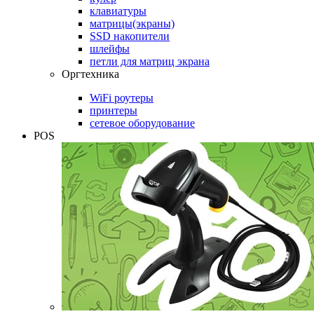
клавиатуры
матрицы(экраны)
SSD накопители
шлейфы
петли для матриц экрана
Оргтехника
WiFi роутеры
принтеры
сетевое оборудование
POS