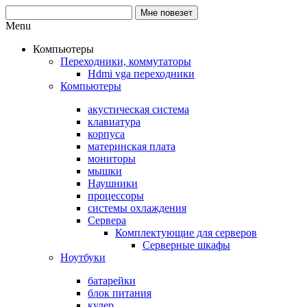
Menu
Компьютеры
Переходники, коммутаторы
Hdmi vga переходники
Компьютеры
акустическая система
клавиатура
корпуса
материнская плата
мониторы
мышки
Наушники
процессоры
системы охлаждения
Сервера
Комплектующие для серверов
Серверные шкафы
Ноутбуки
батарейки
блок питания
кулер