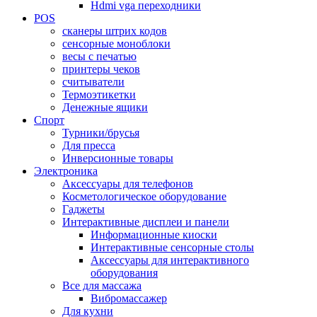
Hdmi vga переходники
POS
сканеры штрих кодов
сенсорные моноблоки
весы с печатью
принтеры чеков
считыватели
Термоэтикетки
Денежные ящики
Спорт
Турники/брусья
Для пресса
Инверсионные товары
Электроника
Аксессуары для телефонов
Косметологическое оборудование
Гаджеты
Интерактивные дисплеи и панели
Информационные киоски
Интерактивные сенсорные столы
Аксессуары для интерактивного
оборудования
Все для массажа
Вибромассажер
Для кухни