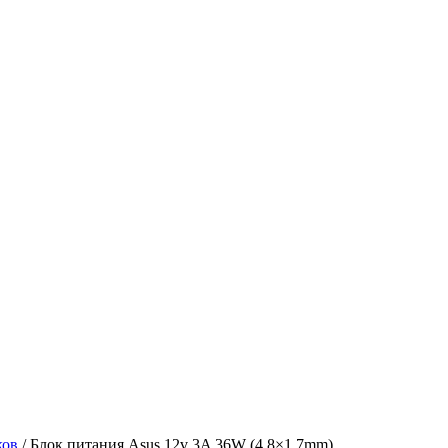
ков
/ Блок питания Asus 12v 3A 36W (4,8×1,7mm)