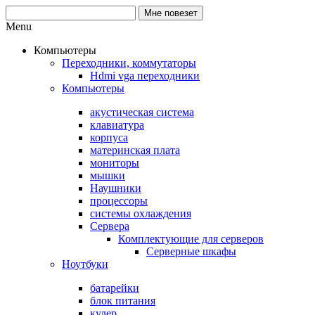
Menu
Компьютеры
Переходники, коммутаторы
Hdmi vga переходники
Компьютеры
акустическая система
клавиатура
корпуса
материнская плата
мониторы
мышки
Наушники
процессоры
системы охлаждения
Сервера
Комплектующие для серверов
Серверные шкафы
Ноутбуки
батарейки
блок питания
кулер