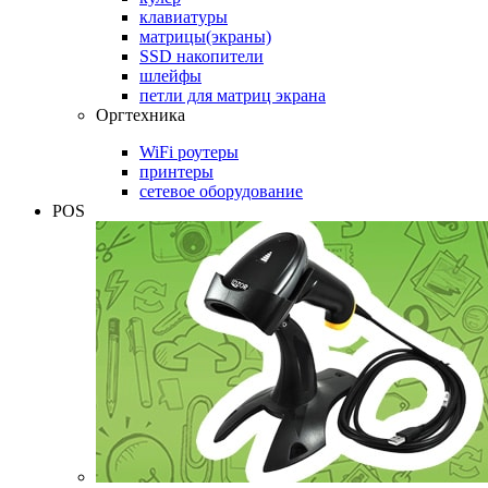
клавиатуры
матрицы(экраны)
SSD накопители
шлейфы
петли для матриц экрана
Оргтехника
WiFi роутеры
принтеры
сетевое оборудование
POS