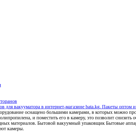
я
сторанов
в для вакууматора в интернет-магазине bata.kg. Пакеты оптом и
орудование оснащено большими камерами, в которых можно прои
липропилена, и поместить его в камеру, это позволит снизить об
сходных материалов. Бытовой вакуумный упаковщик Бытовые апп
еют камеры.