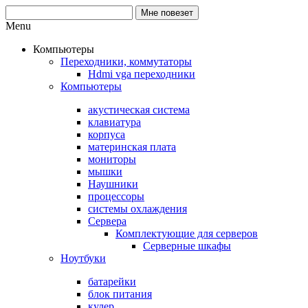
Menu
Компьютеры
Переходники, коммутаторы
Hdmi vga переходники
Компьютеры
акустическая система
клавиатура
корпуса
материнская плата
мониторы
мышки
Наушники
процессоры
системы охлаждения
Сервера
Комплектующие для серверов
Серверные шкафы
Ноутбуки
батарейки
блок питания
кулер