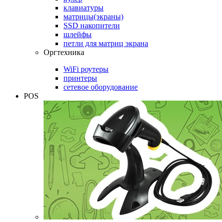
клавиатуры
матрицы(экраны)
SSD накопители
шлейфы
петли для матриц экрана
Оргтехника
WiFi роутеры
принтеры
сетевое оборудование
POS