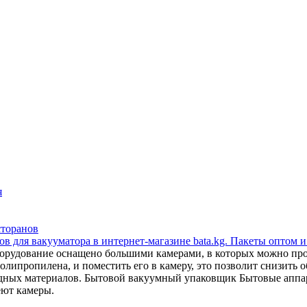
я
сторанов
в для вакууматора в интернет-магазине bata.kg. Пакеты оптом и
орудование оснащено большими камерами, в которых можно прои
липропилена, и поместить его в камеру, это позволит снизить об
сходных материалов. Бытовой вакуумный упаковщик Бытовые апп
еют камеры.