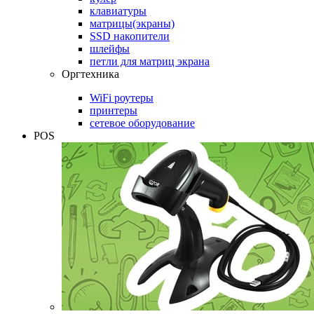
клавиатуры
матрицы(экраны)
SSD накопители
шлейфы
петли для матриц экрана
Оргтехника
WiFi роутеры
принтеры
сетевое оборудование
POS