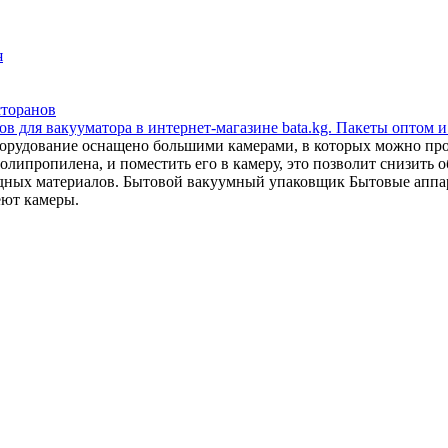
я
сторанов
в для вакууматора в интернет-магазине bata.kg. Пакеты оптом и
орудование оснащено большими камерами, в которых можно прои
липропилена, и поместить его в камеру, это позволит снизить об
сходных материалов. Бытовой вакуумный упаковщик Бытовые апп
еют камеры.