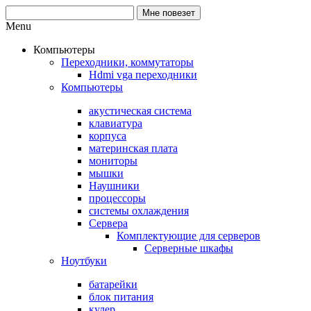
Menu
Компьютеры
Переходники, коммутаторы
Hdmi vga переходники
Компьютеры
акустическая система
клавиатура
корпуса
материнская плата
мониторы
мышки
Наушники
процессоры
системы охлаждения
Сервера
Комплектующие для серверов
Серверные шкафы
Ноутбуки
батарейки
блок питания
кулер