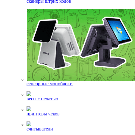
сканеры штрих кодов
сенсорные моноблоки
весы с печатью
принтеры чеков
считыватели