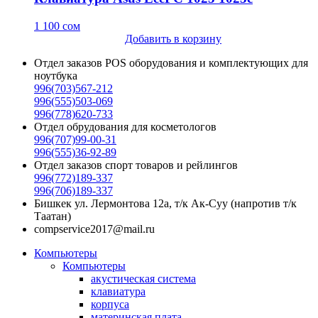
1 100
сом
Добавить в корзину
Отдел заказов POS оборудования и комплектующих для
ноутбука
996(703)567-212
996(555)503-069
996(778)620-733
Отдел обрудования для косметологов
996(707)99-00-31
996(555)36-92-89
Отдел заказов спорт товаров и рейлингов
996(772)189-337
996(706)189-337
Бишкек ул. Лермонтова 12а, т/к Ак-Суу (напротив т/к
Таатан)
compservice2017@mail.ru
Компьютеры
Компьютеры
акустическая система
клавиатура
корпуса
материнская плата