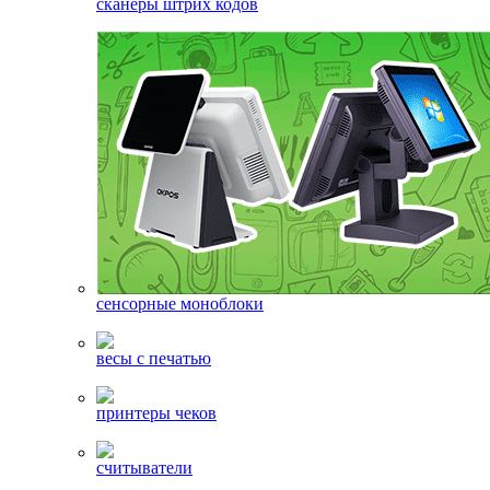
сканеры штрих кодов
сенсорные моноблоки
весы с печатью
принтеры чеков
считыватели