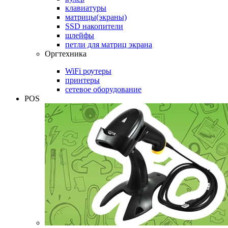
клавиатуры
матрицы(экраны)
SSD накопители
шлейфы
петли для матриц экрана
Оргтехника
WiFi роутеры
принтеры
сетевое оборудование
POS