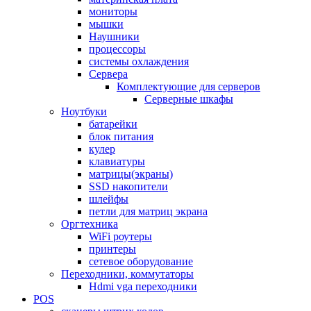
мониторы
мышки
Наушники
процессоры
системы охлаждения
Сервера
Комплектующие для серверов
Серверные шкафы
Ноутбуки
батарейки
блок питания
кулер
клавиатуры
матрицы(экраны)
SSD накопители
шлейфы
петли для матриц экрана
Оргтехника
WiFi роутеры
принтеры
сетевое оборудование
Переходники, коммутаторы
Hdmi vga переходники
POS