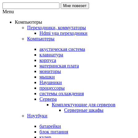
Menu
Компьютеры
Переходники, коммутаторы
Hdmi vga переходники
Компьютеры
акустическая система
клавиатура
корпуса
материнская плата
мониторы
мышки
Наушники
процессоры
системы охлаждения
Сервера
Комплектующие для серверов
Серверные шкафы
Ноутбуки
батарейки
блок питания
кулер