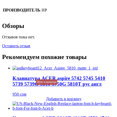
ПРОИЗВОДИТЕЛЬ
HP
Обзоры
Отзывов пока нет.
Оставить отзыв
Рекомендуем похожие товары
Клавиатура ACER aspire 5742 5745 5410
Нет в наличии
5739 5739G 5810 5750G 5810T рус англ
950
сом
Добавить в корзину