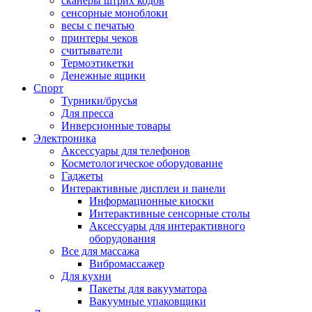
сканеры штрих кодов
сенсорные моноблоки
весы с печатью
принтеры чеков
считыватели
Термоэтикетки
Денежные ящики
Спорт
Турники/брусья
Для пресса
Инверсионные товары
Электроника
Аксессуары для телефонов
Косметологическое оборудование
Гаджеты
Интерактивные дисплеи и панели
Информационные киоски
Интерактивные сенсорные столы
Аксессуары для интерактивного
оборудования
Все для массажа
Вибромассажер
Для кухни
Пакеты для вакууматора
Вакуумные упаковщики