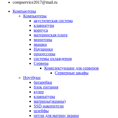
compservice2017@mail.ru
Компьютеры
Компьютеры
акустическая система
клавиатура
корпуса
материнская плата
мониторы
мышки
Наушники
процессоры
системы охлаждения
Сервера
Комплектующие для серверов
Серверные шкафы
Ноутбуки
батарейки
блок питания
кулер
клавиатуры
матрицы(экраны)
SSD накопители
шлейфы
петли для матриц экрана