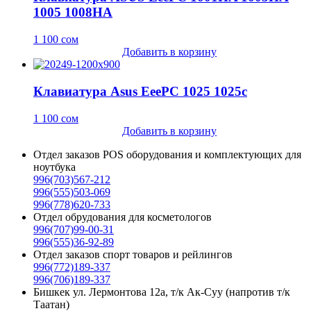
1005 1008HA
1 100
сом
Добавить в корзину
Клавиатура Asus EeePC 1025 1025c
1 100
сом
Добавить в корзину
Отдел заказов POS оборудования и комплектующих для
ноутбука
996(703)567-212
996(555)503-069
996(778)620-733
Отдел обрудования для косметологов
996(707)99-00-31
996(555)36-92-89
Отдел заказов спорт товаров и рейлингов
996(772)189-337
996(706)189-337
Бишкек ул. Лермонтова 12а, т/к Ак-Суу (напротив т/к
Таатан)