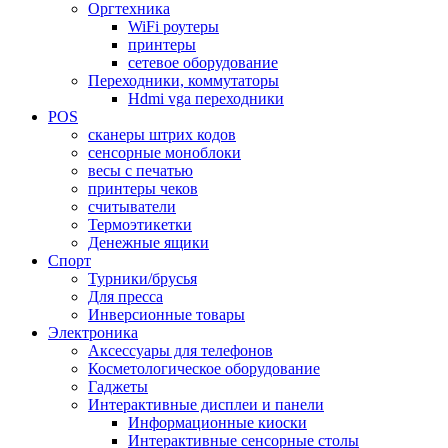
Оргтехника
WiFi роутеры
принтеры
сетевое оборудование
Переходники, коммутаторы
Hdmi vga переходники
POS
сканеры штрих кодов
сенсорные моноблоки
весы с печатью
принтеры чеков
считыватели
Термоэтикетки
Денежные ящики
Спорт
Турники/брусья
Для пресса
Инверсионные товары
Электроника
Аксессуары для телефонов
Косметологическое оборудование
Гаджеты
Интерактивные дисплеи и панели
Информационные киоски
Интерактивные сенсорные столы