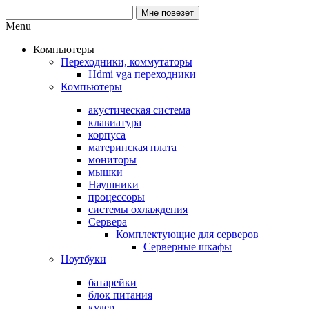
Menu
Компьютеры
Переходники, коммутаторы
Hdmi vga переходники
Компьютеры
акустическая система
клавиатура
корпуса
материнская плата
мониторы
мышки
Наушники
процессоры
системы охлаждения
Сервера
Комплектующие для серверов
Серверные шкафы
Ноутбуки
батарейки
блок питания
кулер