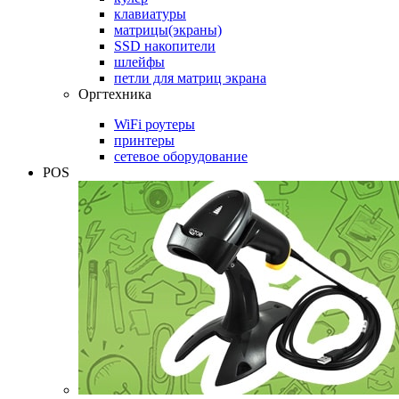
клавиатуры
матрицы(экраны)
SSD накопители
шлейфы
петли для матриц экрана
Оргтехника
WiFi роутеры
принтеры
сетевое оборудование
POS