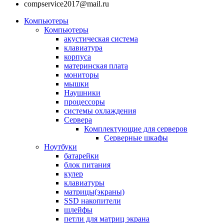
compservice2017@mail.ru
Компьютеры
Компьютеры
акустическая система
клавиатура
корпуса
материнская плата
мониторы
мышки
Наушники
процессоры
системы охлаждения
Сервера
Комплектующие для серверов
Серверные шкафы
Ноутбуки
батарейки
блок питания
кулер
клавиатуры
матрицы(экраны)
SSD накопители
шлейфы
петли для матриц экрана