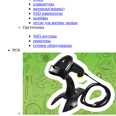
клавиатуры
матрицы(экраны)
SSD накопители
шлейфы
петли для матриц экрана
Оргтехника
WiFi роутеры
принтеры
сетевое оборудование
POS