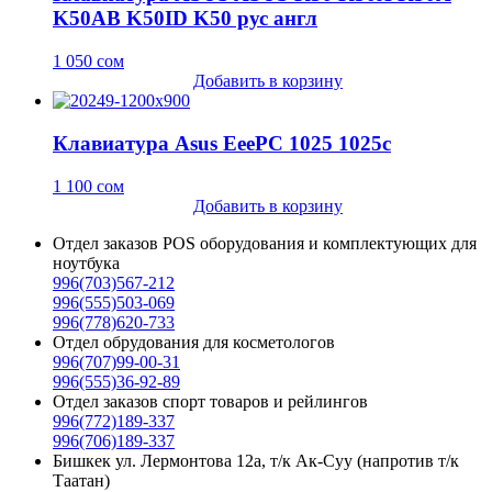
K50AB K50ID K50 рус англ
1 050
сом
Добавить в корзину
Клавиатура Asus EeePC 1025 1025c
1 100
сом
Добавить в корзину
Отдел заказов POS оборудования и комплектующих для
ноутбука
996(703)567-212
996(555)503-069
996(778)620-733
Отдел обрудования для косметологов
996(707)99-00-31
996(555)36-92-89
Отдел заказов спорт товаров и рейлингов
996(772)189-337
996(706)189-337
Бишкек ул. Лермонтова 12а, т/к Ак-Суу (напротив т/к
Таатан)