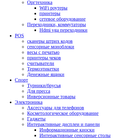
Оргтехника
WiFi роутеры
принтеры
сетевое оборудование
Переходники, коммутаторы
Hdmi vga переходники
POS
сканеры штрих кодов
сенсорные моноблоки
весы с печатью
принтеры чеков
считыватели
Термоэтикетки
Денежные ящики
Спорт
Турники/брусья
Для пресса
Инверсионные товары
Электроника
Аксессуары для телефонов
Косметологическое оборудование
Гаджеты
Интерактивные дисплеи и панели
Информационные киоски
Интерактивные сенсорные столы