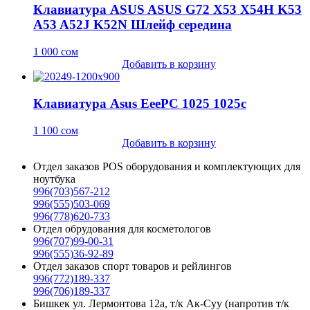
Клавиатура ASUS ASUS G72 X53 X54H K53
A53 A52J K52N Шлейф середина
1 000
сом
Добавить в корзину
Клавиатура Asus EeePC 1025 1025c
1 100
сом
Добавить в корзину
Отдел заказов POS оборудования и комплектующих для
ноутбука
996(703)567-212
996(555)503-069
996(778)620-733
Отдел обрудования для косметологов
996(707)99-00-31
996(555)36-92-89
Отдел заказов спорт товаров и рейлингов
996(772)189-337
996(706)189-337
Бишкек ул. Лермонтова 12а, т/к Ак-Суу (напротив т/к