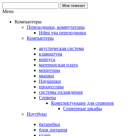
Menu
Компьютеры
Переходники, коммутаторы
Hdmi vga переходники
Компьютеры
акустическая система
клавиатура
корпуса
материнская плата
мониторы
мышки
Наушники
процессоры
системы охлаждения
Сервера
Комплектующие для серверов
Серверные шкафы
Ноутбуки
батарейки
блок питания
кулер