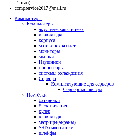
Таатан)
compservice2017@mail.ru
Компьютеры
Компьютеры
акустическая система
клавиатура
корпуса
материнская плата
мониторы
мышки
Наушники
процессоры
системы охлаждения
Сервера
Комплектующие для серверов
Серверные шкафы
Ноутбуки
батарейки
блок питания
кулер
клавиатуры
матрицы(экраны)
SSD накопители
шлейфы