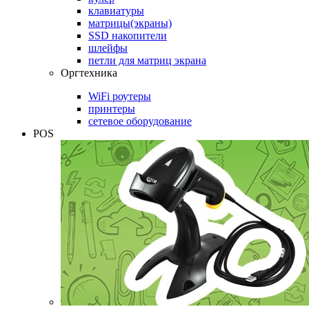
клавиатуры
матрицы(экраны)
SSD накопители
шлейфы
петли для матриц экрана
Оргтехника
WiFi роутеры
принтеры
сетевое оборудование
POS