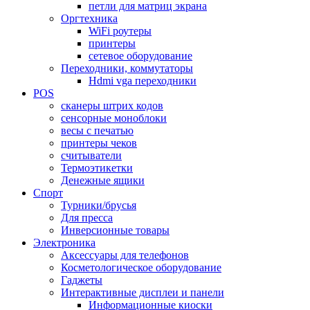
петли для матриц экрана
Оргтехника
WiFi роутеры
принтеры
сетевое оборудование
Переходники, коммутаторы
Hdmi vga переходники
POS
сканеры штрих кодов
сенсорные моноблоки
весы с печатью
принтеры чеков
считыватели
Термоэтикетки
Денежные ящики
Спорт
Турники/брусья
Для пресса
Инверсионные товары
Электроника
Аксессуары для телефонов
Косметологическое оборудование
Гаджеты
Интерактивные дисплеи и панели
Информационные киоски