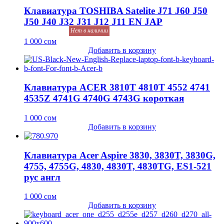
Клавиатура TOSHIBA Satelite J71 J60 J50
J50 J40 J32 J31 J12 J11 EN JAP
Нет в наличии
1 000
сом
Добавить в корзину
Клавиатура ACER 3810T 4810T 4552 4741
4535Z 4741G 4740G 4743G короткая
1 000
сом
Добавить в корзину
Клавиатура Acer Aspire 3830, 3830T, 3830G,
4755, 4755G, 4830, 4830T, 4830TG, ES1-521
рус англ
1 000
сом
Добавить в корзину