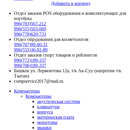
Добавить в корзину
Отдел заказов POS оборудования и комплектующих для
ноутбука
996(703)567-212
996(555)503-069
996(778)620-733
Отдел обрудования для косметологов
996(707)99-00-31
996(555)36-92-89
Отдел заказов спорт товаров и рейлингов
996(772)189-337
996(706)189-337
Бишкек ул. Лермонтова 12а, т/к Ак-Суу (напротив т/к
Таатан)
compservice2017@mail.ru
Компьютеры
Компьютеры
акустическая система
клавиатура
корпуса
материнская плата
мониторы
мышки