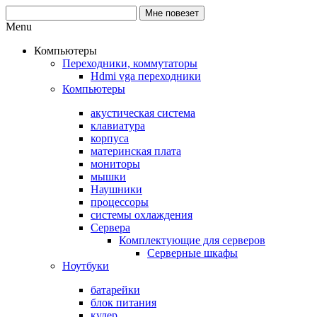
Menu
Компьютеры
Переходники, коммутаторы
Hdmi vga переходники
Компьютеры
акустическая система
клавиатура
корпуса
материнская плата
мониторы
мышки
Наушники
процессоры
системы охлаждения
Сервера
Комплектующие для серверов
Серверные шкафы
Ноутбуки
батарейки
блок питания
кулер