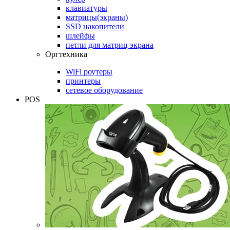
клавиатуры
матрицы(экраны)
SSD накопители
шлейфы
петли для матриц экрана
Оргтехника
WiFi роутеры
принтеры
сетевое оборудование
POS