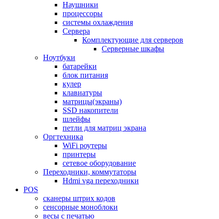
Наушники
процессоры
системы охлаждения
Сервера
Комплектующие для серверов
Серверные шкафы
Ноутбуки
батарейки
блок питания
кулер
клавиатуры
матрицы(экраны)
SSD накопители
шлейфы
петли для матриц экрана
Оргтехника
WiFi роутеры
принтеры
сетевое оборудование
Переходники, коммутаторы
Hdmi vga переходники
POS
сканеры штрих кодов
сенсорные моноблоки
весы с печатью