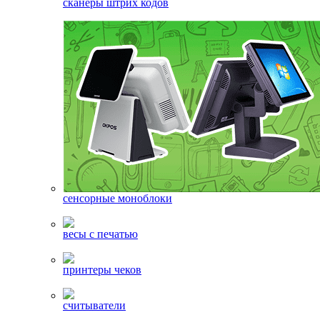
сканеры штрих кодов
сенсорные моноблоки
весы с печатью
принтеры чеков
считыватели