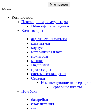
Menu
Компьютеры
Переходники, коммутаторы
Hdmi vga переходники
Компьютеры
акустическая система
клавиатура
корпуса
материнская плата
мониторы
мышки
Наушники
процессоры
системы охлаждения
Сервера
Комплектующие для серверов
Серверные шкафы
Ноутбуки
батарейки
блок питания
кулер