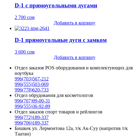
D-1 с прямоугольными дугами
2 700
сом
Добавить в корзину
D-1 прямоугольные дуги с замком
3 600
сом
Добавить в корзину
Отдел заказов POS оборудования и комплектующих для
ноутбука
996(703)567-212
996(555)503-069
996(778)620-733
Отдел обрудования для косметологов
996(707)99-00-31
996(555)36-92-89
Отдел заказов спорт товаров и рейлингов
996(772)189-337
996(706)189-337
Бишкек ул. Лермонтова 12а, т/к Ак-Суу (напротив т/к
Таатан)