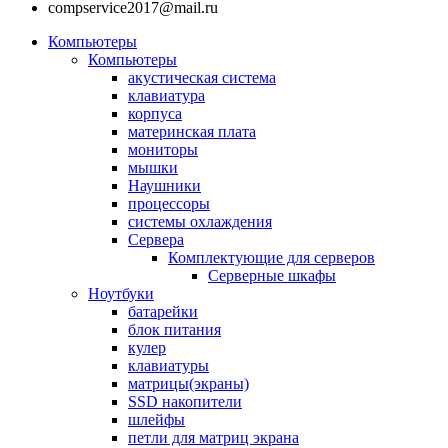
compservice2017@mail.ru
Компьютеры
Компьютеры
акустическая система
клавиатура
корпуса
материнская плата
мониторы
мышки
Наушники
процессоры
системы охлаждения
Сервера
Комплектующие для серверов
Серверные шкафы
Ноутбуки
батарейки
блок питания
кулер
клавиатуры
матрицы(экраны)
SSD накопители
шлейфы
петли для матриц экрана