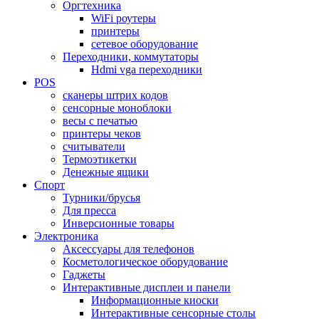
Оргтехника
WiFi роутеры
принтеры
сетевое оборудование
Переходники, коммутаторы
Hdmi vga переходники
POS
сканеры штрих кодов
сенсорные моноблоки
весы с печатью
принтеры чеков
считыватели
Термоэтикетки
Денежные ящики
Спорт
Турники/брусья
Для пресса
Инверсионные товары
Электроника
Аксессуары для телефонов
Косметологическое оборудование
Гаджеты
Интерактивные дисплеи и панели
Информационные киоски
Интерактивные сенсорные столы