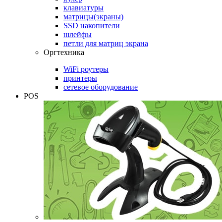
клавиатуры
матрицы(экраны)
SSD накопители
шлейфы
петли для матриц экрана
Оргтехника
WiFi роутеры
принтеры
сетевое оборудование
POS