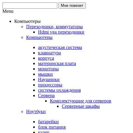
Menu
Компьютеры
Переходники, коммутаторы
Hdmi vga переходники
Компьютеры
акустическая система
клавиатура
корпуса
материнская плата
мониторы
мышки
Наушники
процессоры
системы охлаждения
Сервера
Комплектующие для серверов
Серверные шкафы
Ноутбуки
батарейки
блок питания
кулер