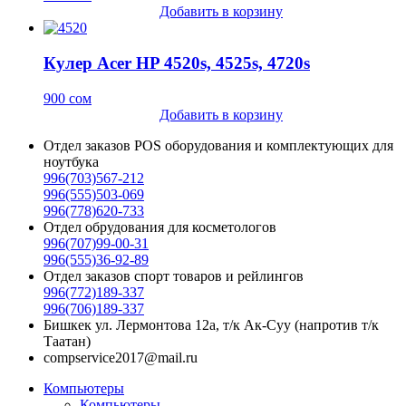
Добавить в корзину
Кулер Acer HP 4520s, 4525s, 4720s
900
сом
Добавить в корзину
Отдел заказов POS оборудования и комплектующих для
ноутбука
996(703)567-212
996(555)503-069
996(778)620-733
Отдел обрудования для косметологов
996(707)99-00-31
996(555)36-92-89
Отдел заказов спорт товаров и рейлингов
996(772)189-337
996(706)189-337
Бишкек ул. Лермонтова 12а, т/к Ак-Суу (напротив т/к
Таатан)
compservice2017@mail.ru
Компьютеры
Компьютеры