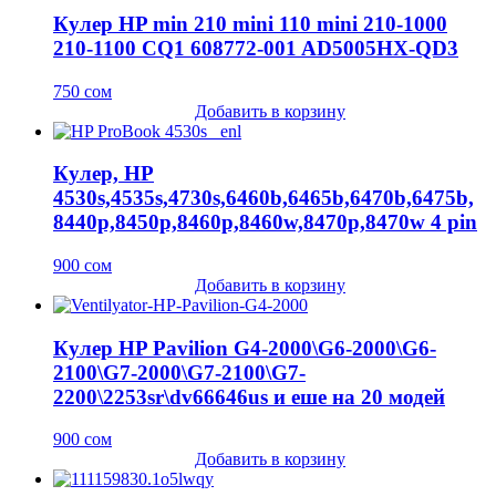
Кулер HP min 210 mini 110 mini 210-1000
210-1100 CQ1 608772-001 AD5005HX-QD3
750
сом
Добавить в корзину
Кулер, HP
4530s,4535s,4730s,6460b,6465b,6470b,6475b,
8440p,8450p,8460p,8460w,8470p,8470w 4 pin
900
сом
Добавить в корзину
Кулер HP Pavilion G4-2000\G6-2000\G6-
2100\G7-2000\G7-2100\G7-
2200\2253sr\dv66646us и еше на 20 модей
900
сом
Добавить в корзину