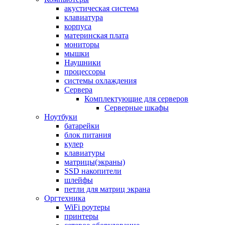
акустическая система
клавиатура
корпуса
материнская плата
мониторы
мышки
Наушники
процессоры
системы охлаждения
Сервера
Комплектующие для серверов
Серверные шкафы
Ноутбуки
батарейки
блок питания
кулер
клавиатуры
матрицы(экраны)
SSD накопители
шлейфы
петли для матриц экрана
Оргтехника
WiFi роутеры
принтеры