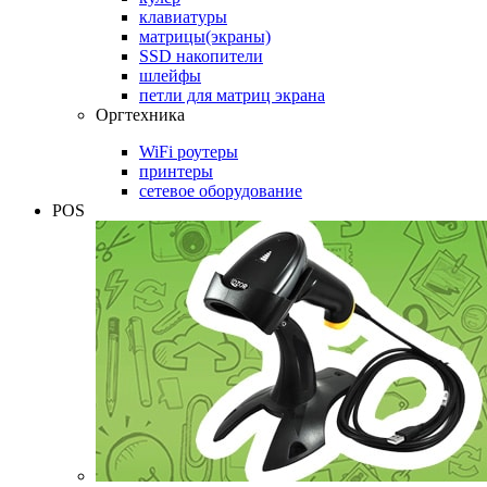
клавиатуры
матрицы(экраны)
SSD накопители
шлейфы
петли для матриц экрана
Оргтехника
WiFi роутеры
принтеры
сетевое оборудование
POS