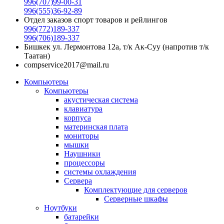
996(707)99-00-31
996(555)36-92-89
Отдел заказов спорт товаров и рейлингов
996(772)189-337
996(706)189-337
Бишкек ул. Лермонтова 12а, т/к Ак-Суу (напротив т/к
Таатан)
compservice2017@mail.ru
Компьютеры
Компьютеры
акустическая система
клавиатура
корпуса
материнская плата
мониторы
мышки
Наушники
процессоры
системы охлаждения
Сервера
Комплектующие для серверов
Серверные шкафы
Ноутбуки
батарейки