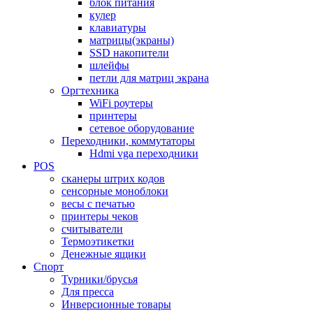
блок питания
кулер
клавиатуры
матрицы(экраны)
SSD накопители
шлейфы
петли для матриц экрана
Оргтехника
WiFi роутеры
принтеры
сетевое оборудование
Переходники, коммутаторы
Hdmi vga переходники
POS
сканеры штрих кодов
сенсорные моноблоки
весы с печатью
принтеры чеков
считыватели
Термоэтикетки
Денежные ящики
Спорт
Турники/брусья
Для пресса
Инверсионные товары