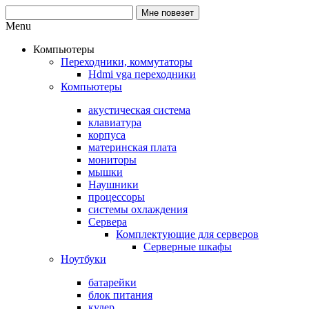
Menu
Компьютеры
Переходники, коммутаторы
Hdmi vga переходники
Компьютеры
акустическая система
клавиатура
корпуса
материнская плата
мониторы
мышки
Наушники
процессоры
системы охлаждения
Сервера
Комплектующие для серверов
Серверные шкафы
Ноутбуки
батарейки
блок питания
кулер