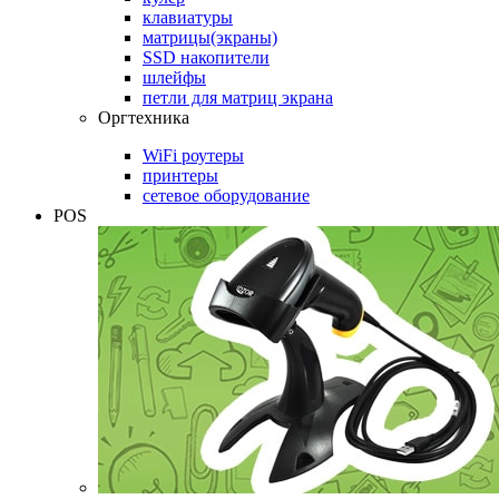
клавиатуры
матрицы(экраны)
SSD накопители
шлейфы
петли для матриц экрана
Оргтехника
WiFi роутеры
принтеры
сетевое оборудование
POS