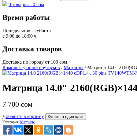
0 товаров -
0
сом
Время работы
Понедельник - суббота
с 9:00 до 18:00 ч.
Доставка товаров
Доставка по городу от 100 сом
Комплектующие ноутбуков
/
Матрицы
/ Матрица 14.0″ 2160(R
Матрица 14.0″ 2160(RGB)×144
7 700
сом
Добавить в корзину
Купить в один клик
Категория:
Матрицы