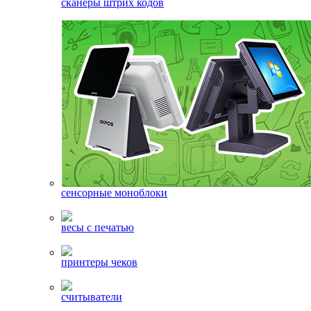
сканеры штрих кодов
сенсорные моноблоки
весы с печатью
принтеры чеков
считыватели