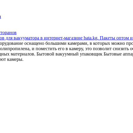
я
сторанов
в для вакууматора в интернет-магазине bata.kg. Пакеты оптом и
орудование оснащено большими камерами, в которых можно прои
липропилена, и поместить его в камеру, это позволит снизить об
сходных материалов. Бытовой вакуумный упаковщик Бытовые апп
еют камеры.