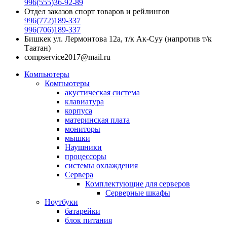
996(555)36-92-89
Отдел заказов спорт товаров и рейлингов
996(772)189-337
996(706)189-337
Бишкек ул. Лермонтова 12а, т/к Ак-Суу (напротив т/к
Таатан)
compservice2017@mail.ru
Компьютеры
Компьютеры
акустическая система
клавиатура
корпуса
материнская плата
мониторы
мышки
Наушники
процессоры
системы охлаждения
Сервера
Комплектующие для серверов
Серверные шкафы
Ноутбуки
батарейки
блок питания