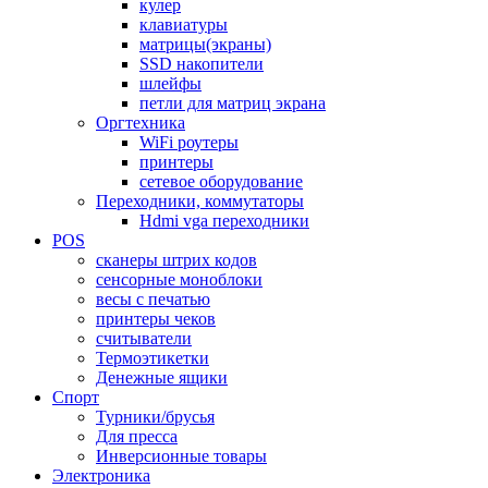
кулер
клавиатуры
матрицы(экраны)
SSD накопители
шлейфы
петли для матриц экрана
Оргтехника
WiFi роутеры
принтеры
сетевое оборудование
Переходники, коммутаторы
Hdmi vga переходники
POS
сканеры штрих кодов
сенсорные моноблоки
весы с печатью
принтеры чеков
считыватели
Термоэтикетки
Денежные ящики
Спорт
Турники/брусья
Для пресса
Инверсионные товары
Электроника