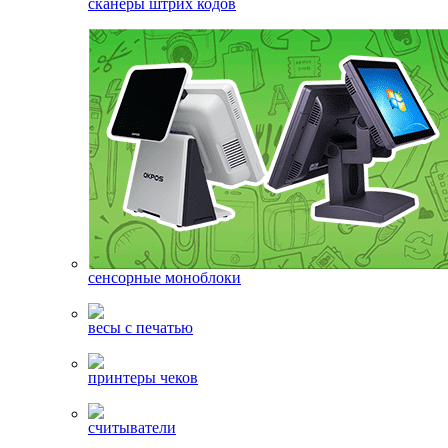
сканеры штрих кодов
сенсорные моноблоки
весы с печатью
принтеры чеков
считыватели