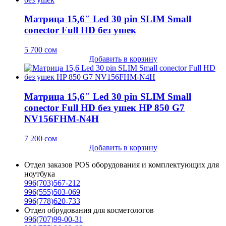
Матрица 15,6″ Led 30 pin SLIM Small
conector Full HD без ушек
5 700
сом
Добавить в корзину
Матрица 15,6″ Led 30 pin SLIM Small
conector Full HD без ушек HP 850 G7
NV156FHM-N4H
7 200
сом
Добавить в корзину
Отдел заказов POS оборудования и комплектующих для
ноутбука
996(703)567-212
996(555)503-069
996(778)620-733
Отдел обрудования для косметологов
996(707)99-00-31