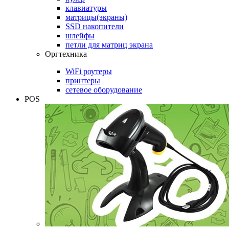
клавиатуры
матрицы(экраны)
SSD накопители
шлейфы
петли для матриц экрана
Оргтехника
WiFi роутеры
принтеры
сетевое оборудование
POS