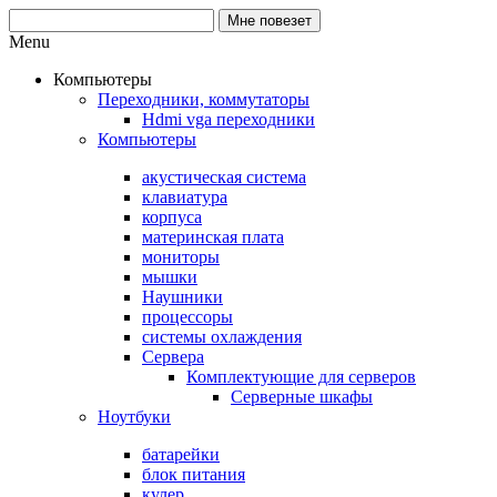
Menu
Компьютеры
Переходники, коммутаторы
Hdmi vga переходники
Компьютеры
акустическая система
клавиатура
корпуса
материнская плата
мониторы
мышки
Наушники
процессоры
системы охлаждения
Сервера
Комплектующие для серверов
Серверные шкафы
Ноутбуки
батарейки
блок питания
кулер