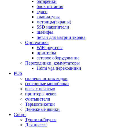
батарейки
блок питания
кулер
клавиатуры
матрицы(экраны)
SSD накопители
шлейфы
петли для матриц экрана
Оргтехника
WiFi роутеры
принтеры
сетевое оборудование
Переходники, коммутаторы
Hdmi vga переходники
POS
сканеры штрих кодов
сенсорные моноблоки
весы с печатью
принтеры чеков
считыватели
Термоэтикетки
Денежные ящики
Спорт
Турники/брусья
Для пресса