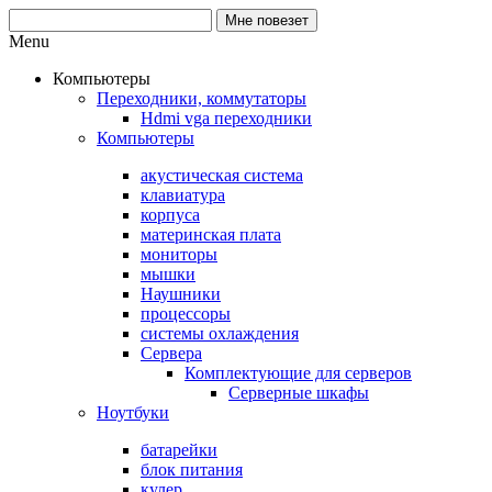
Menu
Компьютеры
Переходники, коммутаторы
Hdmi vga переходники
Компьютеры
акустическая система
клавиатура
корпуса
материнская плата
мониторы
мышки
Наушники
процессоры
системы охлаждения
Сервера
Комплектующие для серверов
Серверные шкафы
Ноутбуки
батарейки
блок питания
кулер