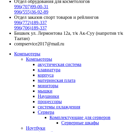
Отдел обрудования для косметологов
996(707)99-00-31
996(555)36-92-89
Отдел заказов спорт товаров и рейлингов
996(772)189-337
996(706)189-337
Бишкек ул. Лермонтова 12а, т/к Ак-Суу (напротив т/к
Таатан)
compservice2017@mail.ru
Компьютеры
Компьютеры
акустическая система
клавиатура
корпуса
материнская плата
мониторы
мышки
Наушники
процессоры
системы охлаждения
Сервера
Комплектующие для серверов
Серверные шкафы
Ноутбуки