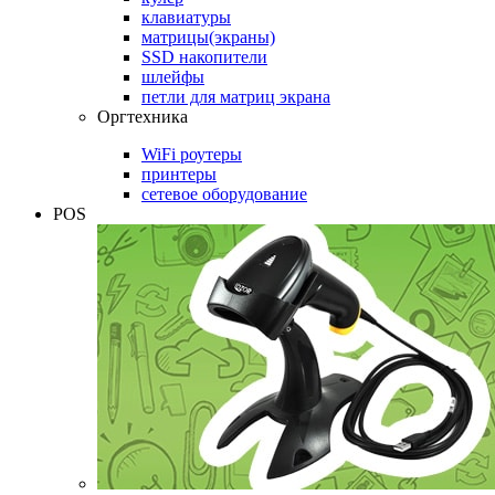
клавиатуры
матрицы(экраны)
SSD накопители
шлейфы
петли для матриц экрана
Оргтехника
WiFi роутеры
принтеры
сетевое оборудование
POS