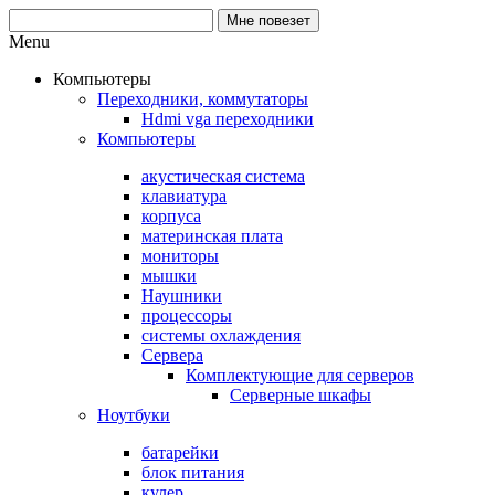
Menu
Компьютеры
Переходники, коммутаторы
Hdmi vga переходники
Компьютеры
акустическая система
клавиатура
корпуса
материнская плата
мониторы
мышки
Наушники
процессоры
системы охлаждения
Сервера
Комплектующие для серверов
Серверные шкафы
Ноутбуки
батарейки
блок питания
кулер