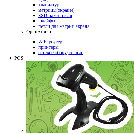
клавиатуры
матрицы(экраны)
SSD накопители
шлейфы
петли для матриц экрана
Оргтехника
WiFi роутеры
принтеры
сетевое оборудование
POS