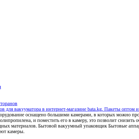
я
сторанов
в для вакууматора в интернет-магазине bata.kg. Пакеты оптом и
орудование оснащено большими камерами, в которых можно прои
липропилена, и поместить его в камеру, это позволит снизить об
сходных материалов. Бытовой вакуумный упаковщик Бытовые апп
еют камеры.