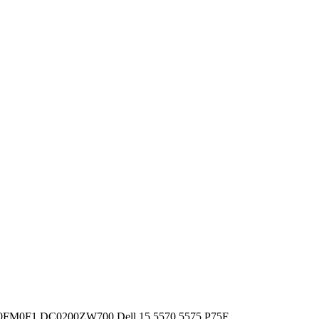
l 0FM0F1 DC0200ZW700 Dell 15 5570 5575 P75F