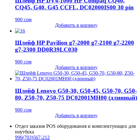
Шлейф HP DV4-1000 HP Compaq CQ40,
CQ45, G40, G45 CCFL, DC02000IS00 30 pin
900
сом
Добавить в корзину
Шлейф HP Pavilion g7-2000 g7-2100 g7-2200
g7-2300 DD0R39LC030
900
сом
Добавить в корзину
Шлейф Lenovo G50-30, G50-45, G50-70, G50-
80, Z50-70, Z50-75 DC02001MH00 (длинный)
900
сом
Добавить в корзину
Отдел заказов POS оборудования и комплектующих для
ноутбука
996(703)567-212