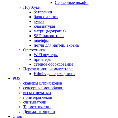
Серверные шкафы
Ноутбуки
батарейки
блок питания
кулер
клавиатуры
матрицы(экраны)
SSD накопители
шлейфы
петли для матриц экрана
Оргтехника
WiFi роутеры
принтеры
сетевое оборудование
Переходники, коммутаторы
Hdmi vga переходники
POS
сканеры штрих кодов
сенсорные моноблоки
весы с печатью
принтеры чеков
считыватели
Термоэтикетки
Денежные ящики
Спорт