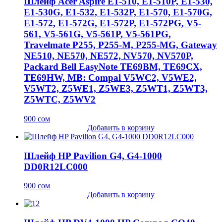
Шлейф Acer Aspire E1-510, E1-510P, E1-530,
E1-530G, E1-532, E1-532P, E1-570, E1-570G,
E1-572, E1-572G, E1-572P, E1-572PG, V5-
561, V5-561G, V5-561P, V5-561PG,
Travelmate P255, P255-M, P255-MG, Gateway
NE510, NE570, NE572, NV570, NV570P,
Packard Bell EasyNote TE69BM, TE69CX,
TE69HW, MB: Compal V5WC2, V5WE2,
V5WT2, Z5WE1, Z5WE3, Z5WT1, Z5WT3,
Z5WTC, Z5WV2
900
сом
Добавить в корзину
Шлейф HP Pavilion G4, G4-1000
DD0R12LC000
900
сом
Добавить в корзину