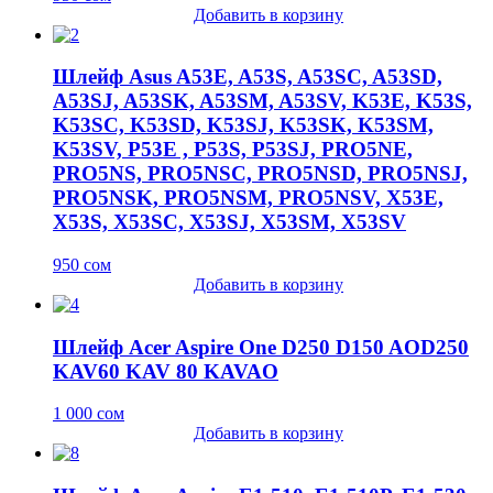
Добавить в корзину
Шлейф Asus A53E, A53S, A53SC, A53SD,
A53SJ, A53SK, A53SM, A53SV, K53E, K53S,
K53SC, K53SD, K53SJ, K53SK, K53SM,
K53SV, P53E , P53S, P53SJ, PRO5NE,
PRO5NS, PRO5NSC, PRO5NSD, PRO5NSJ,
PRO5NSK, PRO5NSM, PRO5NSV, X53E,
X53S, X53SC, X53SJ, X53SM, X53SV
950
сом
Добавить в корзину
Шлейф Acer Aspire One D250 D150 AOD250
KAV60 KAV 80 KAVAO
1 000
сом
Добавить в корзину