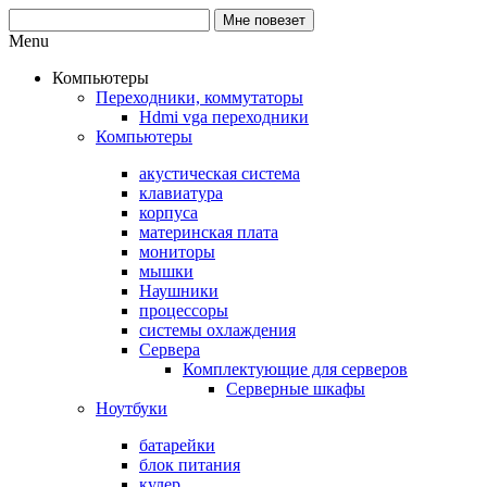
Menu
Компьютеры
Переходники, коммутаторы
Hdmi vga переходники
Компьютеры
акустическая система
клавиатура
корпуса
материнская плата
мониторы
мышки
Наушники
процессоры
системы охлаждения
Сервера
Комплектующие для серверов
Серверные шкафы
Ноутбуки
батарейки
блок питания
кулер