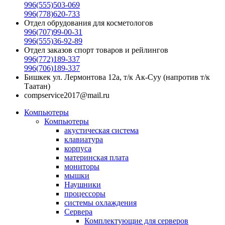
996(555)503-069
996(778)620-733
Отдел обрудования для косметологов
996(707)99-00-31
996(555)36-92-89
Отдел заказов спорт товаров и рейлингов
996(772)189-337
996(706)189-337
Бишкек ул. Лермонтова 12а, т/к Ак-Суу (напротив т/к
Таатан)
compservice2017@mail.ru
Компьютеры
Компьютеры
акустическая система
клавиатура
корпуса
материнская плата
мониторы
мышки
Наушники
процессоры
системы охлаждения
Сервера
Комплектующие для серверов