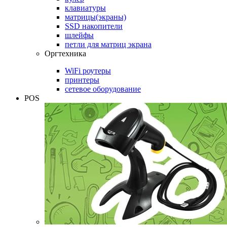
клавиатуры
матрицы(экраны)
SSD накопители
шлейфы
петли для матриц экрана
Оргтехника
WiFi роутеры
принтеры
сетевое оборудование
POS