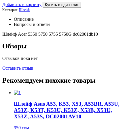
Добавить в корзину
Купить в один клик
Категория:
Шлейф
Описание
Вопросы и ответы
Шлейф Acer 5350 5750 5755 5750G dc02001db10
Обзоры
Отзывов пока нет.
Оставить отзыв
Рекомендуем похожие товары
Шлейф Asus A53, K53, X53, A53BR, A53U,
A53Z, K53T, K53U, K53Z, X53B, X53U,
X53Z, A53S, DC02001AV10
950
сом