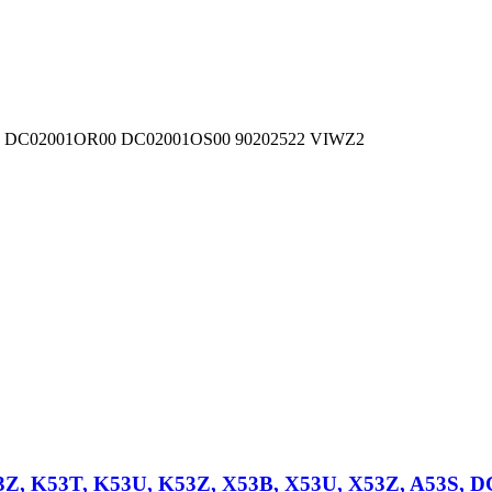
10 DC02001OR00 DC02001OS00 90202522 VIWZ2
3Z, K53T, K53U, K53Z, X53B, X53U, X53Z, A53S, 