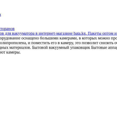
я
сторанов
в для вакууматора в интернет-магазине bata.kg. Пакеты оптом и
орудование оснащено большими камерами, в которых можно прои
липропилена, и поместить его в камеру, это позволит снизить об
сходных материалов. Бытовой вакуумный упаковщик Бытовые апп
еют камеры.