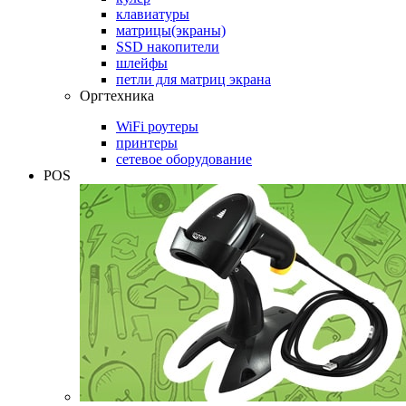
клавиатуры
матрицы(экраны)
SSD накопители
шлейфы
петли для матриц экрана
Оргтехника
WiFi роутеры
принтеры
сетевое оборудование
POS