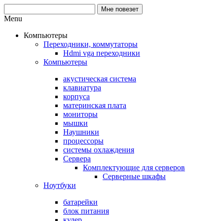
Menu
Компьютеры
Переходники, коммутаторы
Hdmi vga переходники
Компьютеры
акустическая система
клавиатура
корпуса
материнская плата
мониторы
мышки
Наушники
процессоры
системы охлаждения
Сервера
Комплектующие для серверов
Серверные шкафы
Ноутбуки
батарейки
блок питания
кулер