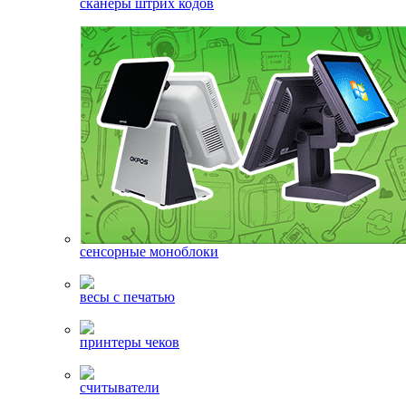
сканеры штрих кодов
сенсорные моноблоки
весы с печатью
принтеры чеков
считыватели