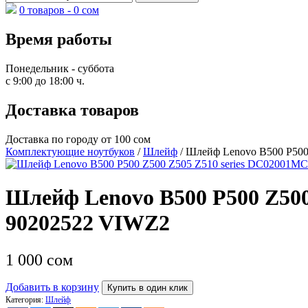
0 товаров -
0
сом
Время работы
Понедельник - суббота
с 9:00 до 18:00 ч.
Доставка товаров
Доставка по городу от 100 сом
Комплектующие ноутбуков
/
Шлейф
/ Шлейф Lenovo B500 P50
Шлейф Lenovo B500 P500 Z50
90202522 VIWZ2
1 000
сом
Добавить в корзину
Купить в один клик
Категория:
Шлейф