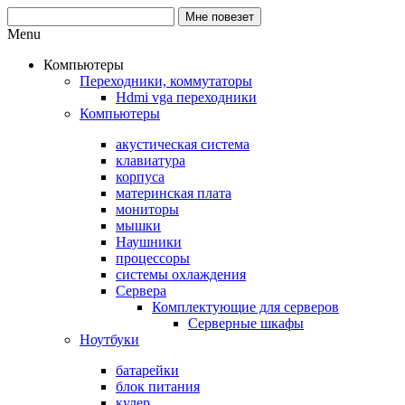
Menu
Компьютеры
Переходники, коммутаторы
Hdmi vga переходники
Компьютеры
акустическая система
клавиатура
корпуса
материнская плата
мониторы
мышки
Наушники
процессоры
системы охлаждения
Сервера
Комплектующие для серверов
Серверные шкафы
Ноутбуки
батарейки
блок питания
кулер