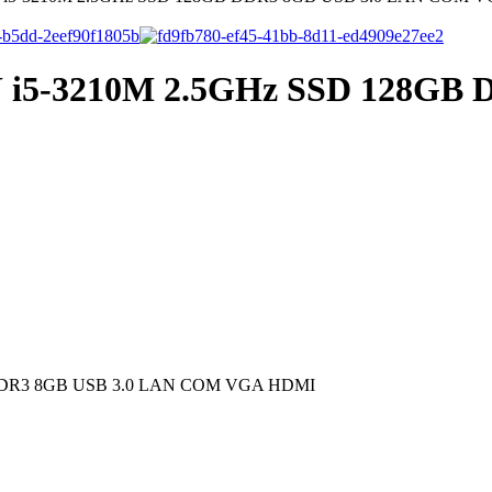
U i5-3210M 2.5GHz SSD 128GB
 DDR3 8GB USB 3.0 LAN COM VGA HDMI