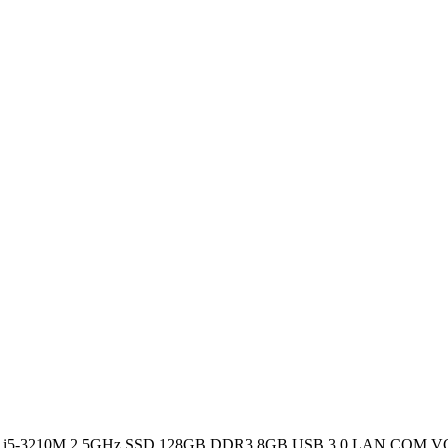
PU i5-3210M 2.5GHz SSD 128GB DDR3 8GB USB 3.0 LAN COM 