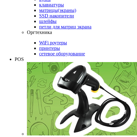
клавиатуры
матрицы(экраны)
SSD накопители
шлейфы
петли для матриц экрана
Оргтехника
WiFi роутеры
принтеры
сетевое оборудование
POS