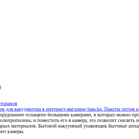
я
сторанов
в для вакууматора в интернет-магазине bata.kg. Пакеты оптом и
орудование оснащено большими камерами, в которых можно прои
липропилена, и поместить его в камеру, это позволит снизить об
сходных материалов. Бытовой вакуумный упаковщик Бытовые апп
еют камеры.