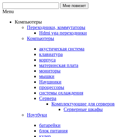
Menu
Компьютеры
Переходники, коммутаторы
Hdmi vga переходники
Компьютеры
акустическая система
клавиатура
корпуса
материнская плата
мониторы
мышки
Наушники
процессоры
системы охлаждения
Сервера
Комплектующие для серверов
Серверные шкафы
Ноутбуки
батарейки
блок питания
кулер