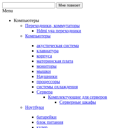
Menu
Компьютеры
Переходники, коммутаторы
Hdmi vga переходники
Компьютеры
акустическая система
клавиатура
корпуса
материнская плата
мониторы
мышки
Наушники
процессоры
системы охлаждения
Сервера
Комплектующие для серверов
Серверные шкафы
Ноутбуки
батарейки
блок питания
кулер