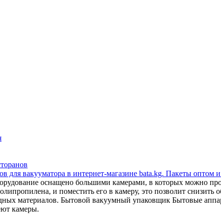
я
сторанов
в для вакууматора в интернет-магазине bata.kg. Пакеты оптом и
орудование оснащено большими камерами, в которых можно прои
липропилена, и поместить его в камеру, это позволит снизить об
сходных материалов. Бытовой вакуумный упаковщик Бытовые апп
еют камеры.