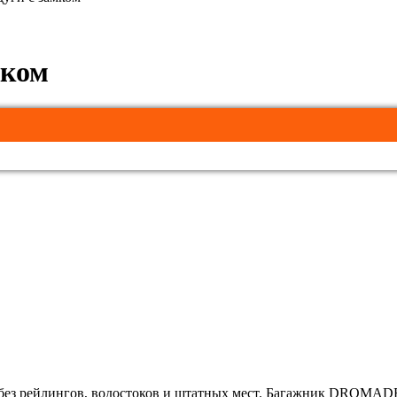
мком
без рейлингов, водостоков и штатных мест. Багажник DROMADE