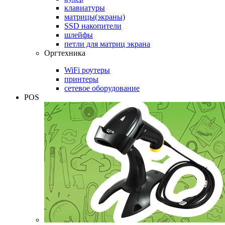
клавиатуры
матрицы(экраны)
SSD накопители
шлейфы
петли для матриц экрана
Оргтехника
WiFi роутеры
принтеры
сетевое оборудование
POS