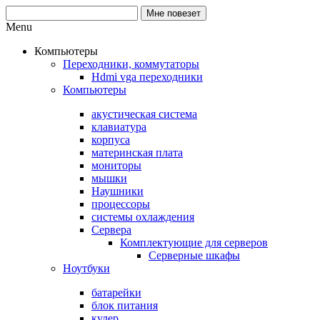
Menu
Компьютеры
Переходники, коммутаторы
Hdmi vga переходники
Компьютеры
акустическая система
клавиатура
корпуса
материнская плата
мониторы
мышки
Наушники
процессоры
системы охлаждения
Сервера
Комплектующие для серверов
Серверные шкафы
Ноутбуки
батарейки
блок питания
кулер