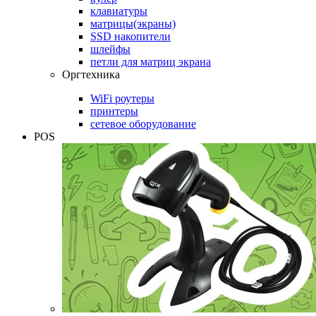
клавиатуры
матрицы(экраны)
SSD накопители
шлейфы
петли для матриц экрана
Оргтехника
WiFi роутеры
принтеры
сетевое оборудование
POS