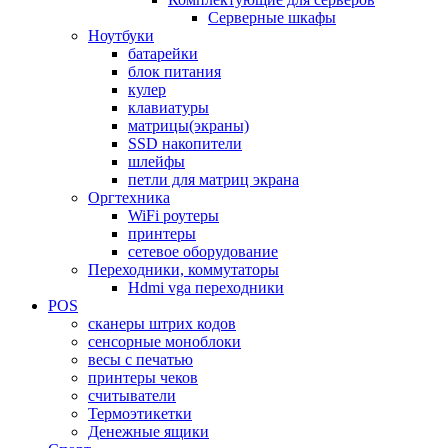
Серверные шкафы
Ноутбуки
батарейки
блок питания
кулер
клавиатуры
матрицы(экраны)
SSD накопители
шлейфы
петли для матриц экрана
Оргтехника
WiFi роутеры
принтеры
сетевое оборудование
Переходники, коммутаторы
Hdmi vga переходники
POS
сканеры штрих кодов
сенсорные моноблоки
весы с печатью
принтеры чеков
считыватели
Термоэтикетки
Денежные ящики