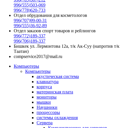
996(555)503-069
996(778)620-733
Отдел обрудования для косметологов
996(707)99-00-31
996(555)36-92-89
Отдел заказов спорт товаров и рейлингов
996(772)189-337
996(706)189-337
Бишкек ул. Лермонтова 12а, т/к Ак-Суу (напротив т/к
Таатан)
compservice2017@mail.ru
Компьютеры
Компьютеры
акустическая система
клавиатура
корпуса
материнская плата
мониторы
мышки
Наушники
процессоры
системы охлаждения
Сервера
Комплектующие для серверов