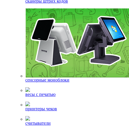
сканеры штрих кодов
сенсорные моноблоки
весы с печатью
принтеры чеков
считыватели