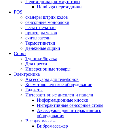
Переходники, коммутаторы
Hdmi vga переходники
POS
сканеры штрих кодов
сенсорные моноблоки
весы с печатью
принтеры чеков
считыватели
Термоэтикетки
Денежные ящики
Спорт
Турники/брусья
Для пресса
Инверсионные товары
Электроника
Аксессуары для телефонов
Косметологическое оборудование
Гаджеты
Интерактивные дисплеи и панели
Информационные киоски
Интерактивные сенсорные столы
Аксессуары для интерактивного
оборудования
Все для массажа
Вибромассажер