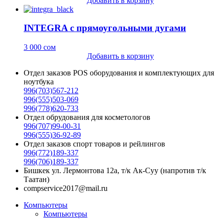
Добавить в корзину
INTEGRA с прямоугольными дугами
3 000
сом
Добавить в корзину
Отдел заказов POS оборудования и комплектующих для
ноутбука
996(703)567-212
996(555)503-069
996(778)620-733
Отдел обрудования для косметологов
996(707)99-00-31
996(555)36-92-89
Отдел заказов спорт товаров и рейлингов
996(772)189-337
996(706)189-337
Бишкек ул. Лермонтова 12а, т/к Ак-Суу (напротив т/к
Таатан)
compservice2017@mail.ru
Компьютеры
Компьютеры