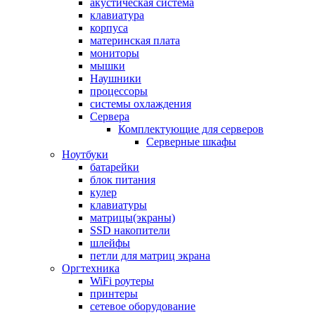
акустическая система
клавиатура
корпуса
материнская плата
мониторы
мышки
Наушники
процессоры
системы охлаждения
Сервера
Комплектующие для серверов
Серверные шкафы
Ноутбуки
батарейки
блок питания
кулер
клавиатуры
матрицы(экраны)
SSD накопители
шлейфы
петли для матриц экрана
Оргтехника
WiFi роутеры
принтеры
сетевое оборудование