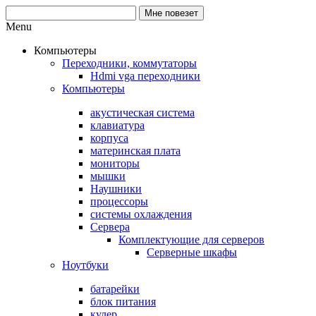
Menu
Компьютеры
Переходники, коммутаторы
Hdmi vga переходники
Компьютеры
акустическая система
клавиатура
корпуса
материнская плата
мониторы
мышки
Наушники
процессоры
системы охлаждения
Сервера
Комплектующие для серверов
Серверные шкафы
Ноутбуки
батарейки
блок питания
кулер