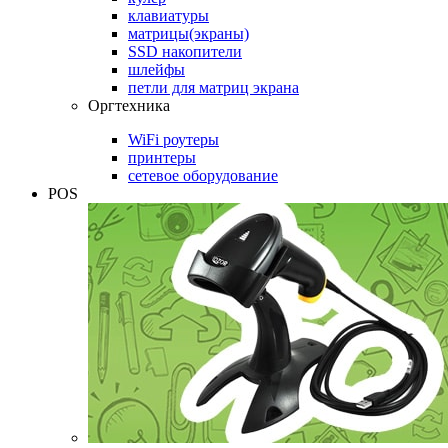
клавиатуры
матрицы(экраны)
SSD накопители
шлейфы
петли для матриц экрана
Оргтехника
WiFi роутеры
принтеры
сетевое оборудование
POS