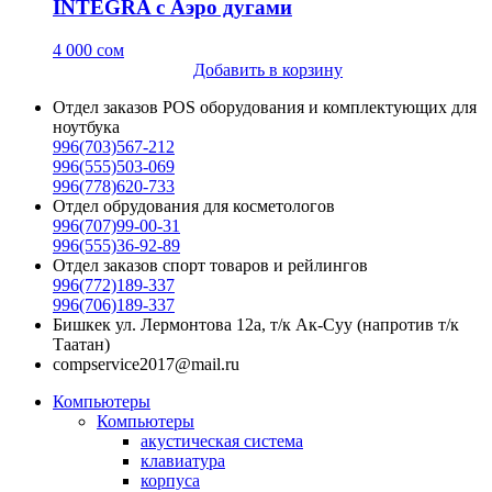
INTEGRA с Аэро дугами
4 000
сом
Добавить в корзину
Отдел заказов POS оборудования и комплектующих для
ноутбука
996(703)567-212
996(555)503-069
996(778)620-733
Отдел обрудования для косметологов
996(707)99-00-31
996(555)36-92-89
Отдел заказов спорт товаров и рейлингов
996(772)189-337
996(706)189-337
Бишкек ул. Лермонтова 12а, т/к Ак-Суу (напротив т/к
Таатан)
compservice2017@mail.ru
Компьютеры
Компьютеры
акустическая система
клавиатура
корпуса