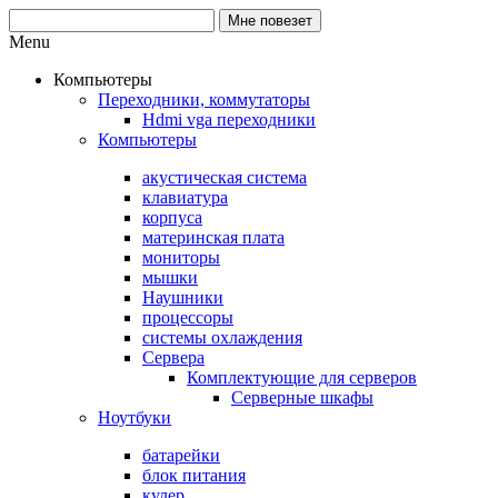
Menu
Компьютеры
Переходники, коммутаторы
Hdmi vga переходники
Компьютеры
акустическая система
клавиатура
корпуса
материнская плата
мониторы
мышки
Наушники
процессоры
системы охлаждения
Сервера
Комплектующие для серверов
Серверные шкафы
Ноутбуки
батарейки
блок питания
кулер