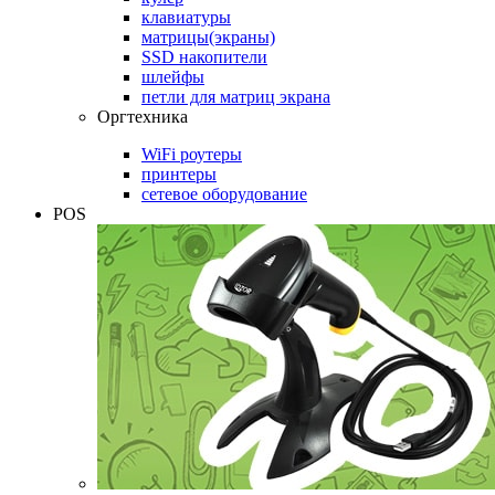
клавиатуры
матрицы(экраны)
SSD накопители
шлейфы
петли для матриц экрана
Оргтехника
WiFi роутеры
принтеры
сетевое оборудование
POS