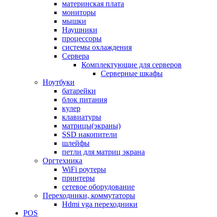
материнская плата
мониторы
мышки
Наушники
процессоры
системы охлаждения
Сервера
Комплектующие для серверов
Серверные шкафы
Ноутбуки
батарейки
блок питания
кулер
клавиатуры
матрицы(экраны)
SSD накопители
шлейфы
петли для матриц экрана
Оргтехника
WiFi роутеры
принтеры
сетевое оборудование
Переходники, коммутаторы
Hdmi vga переходники
POS