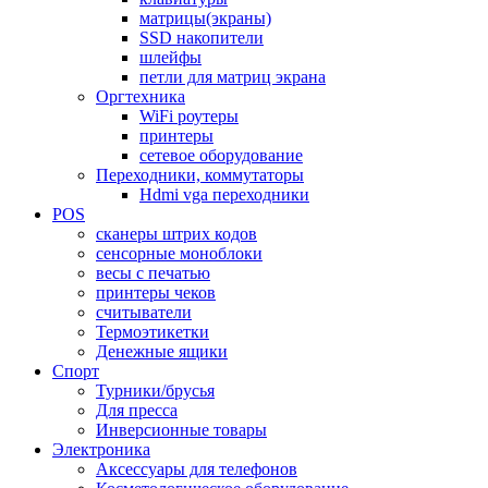
матрицы(экраны)
SSD накопители
шлейфы
петли для матриц экрана
Оргтехника
WiFi роутеры
принтеры
сетевое оборудование
Переходники, коммутаторы
Hdmi vga переходники
POS
сканеры штрих кодов
сенсорные моноблоки
весы с печатью
принтеры чеков
считыватели
Термоэтикетки
Денежные ящики
Спорт
Турники/брусья
Для пресса
Инверсионные товары
Электроника
Аксессуары для телефонов