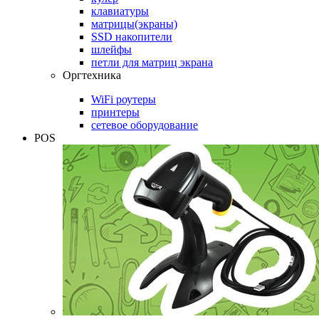
клавиатуры
матрицы(экраны)
SSD накопители
шлейфы
петли для матриц экрана
Оргтехника
WiFi роутеры
принтеры
сетевое оборудование
POS