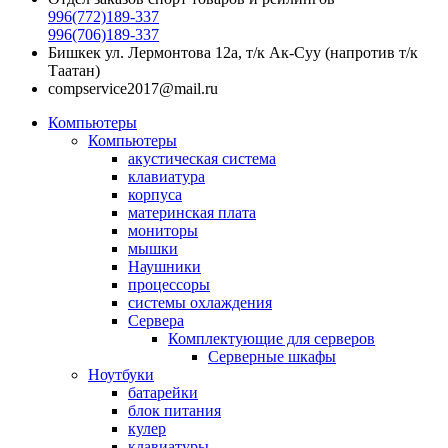
996(772)189-337
996(706)189-337
Бишкек ул. Лермонтова 12а, т/к Ак-Суу (напротив т/к
Таатан)
compservice2017@mail.ru
Компьютеры
Компьютеры
акустическая система
клавиатура
корпуса
материнская плата
мониторы
мышки
Наушники
процессоры
системы охлаждения
Сервера
Комплектующие для серверов
Серверные шкафы
Ноутбуки
батарейки
блок питания
кулер
клавиатуры