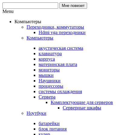
Menu
Компьютеры
Переходники, коммутаторы
Hdmi vga переходники
Компьютеры
акустическая система
клавиатура
корпуса
материнская плата
мониторы
мышки
Наушники
процессоры
системы охлаждения
Сервера
Комплектующие для серверов
Серверные шкафы
Ноутбуки
батарейки
блок питания
кулер